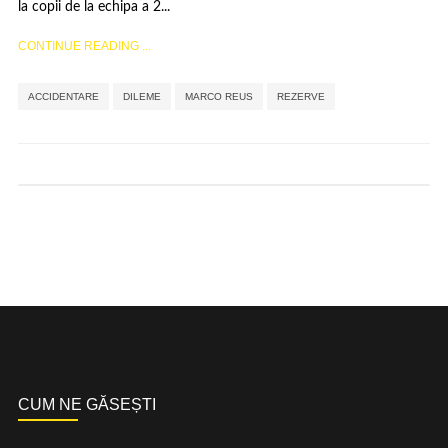
la copii de la echipa a 2...
CONTINUE READING ...
,
,
,
ACCIDENTARE
DILEME
MARCO REUS
REZERVE
CUM NE GĂSEȘTI