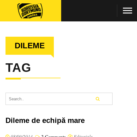
DILEME
TAG
Dileme de echipă mare
08/09/2014
2 Comments
Editoriale