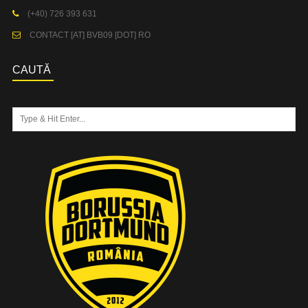
(+40) 726 393 631
CONTACT [AT] BVB09 [DOT] RO
CAUTĂ