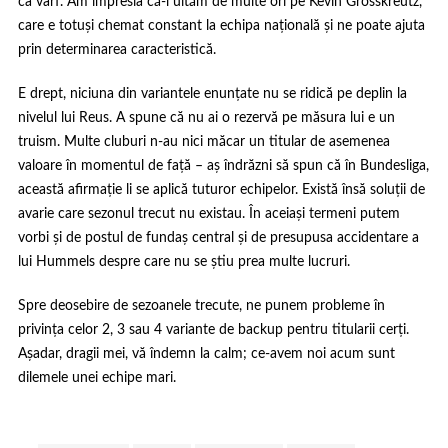
ca vârf. Am impresia că-l uităm de multe ori pe Kevin Grosskreutz,
care e totuși chemat constant la echipa națională și ne poate ajuta
prin determinarea caracteristică.
E drept, niciuna din variantele enunțate nu se ridică pe deplin la
nivelul lui Reus. A spune că nu ai o rezervă pe măsura lui e un
truism. Multe cluburi n-au nici măcar un titular de asemenea
valoare în momentul de față – aș îndrăzni să spun că în Bundesliga,
această afirmație li se aplică tuturor echipelor. Există însă soluții de
avarie care sezonul trecut nu existau. În aceiași termeni putem
vorbi și de postul de fundaș central și de presupusa accidentare a
lui Hummels despre care nu se știu prea multe lucruri.
Spre deosebire de sezoanele trecute, ne punem probleme în
privința celor 2, 3 sau 4 variante de backup pentru titularii cerți.
Așadar, dragii mei, vă îndemn la calm; ce-avem noi acum sunt
dilemele unei echipe mari.