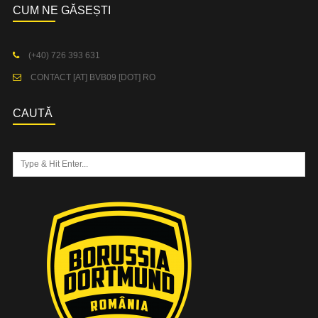
CUM NE GĂSEȘTI
(+40) 726 393 631
CONTACT [AT] BVB09 [DOT] RO
CAUTĂ