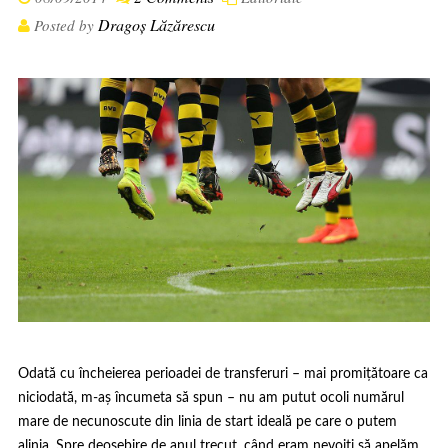
Dragoș Lăzărescu
Posted by
Odată cu încheierea perioadei de transferuri – mai promițătoare ca
niciodată, m-aș încumeta să spun – nu am putut ocoli numărul
mare de necunoscute din linia de start ideală pe care o putem
alinia. Spre deosebire de anul trecut, când eram nevoiți să apelăm