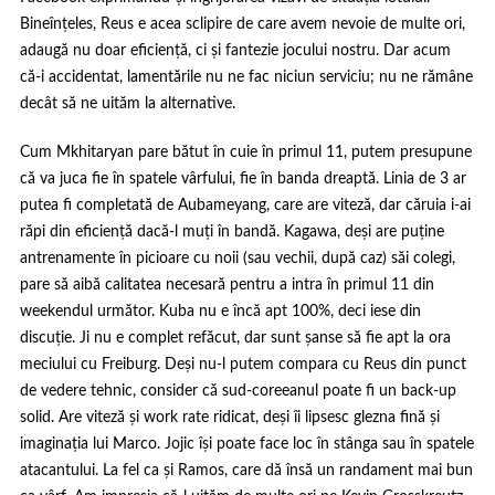
Bineînțeles, Reus e acea sclipire de care avem nevoie de multe ori,
adaugă nu doar eficiență, ci și fantezie jocului nostru. Dar
acum
că-i accidentat
, lamentările nu ne fac niciun serviciu; nu ne rămâne
decât să ne uităm la alternative.
Cum Mkhitaryan pare bătut în cuie în primul 11, putem presupune
că va juca fie în spatele vârfului, fie în banda dreaptă. Linia de 3 ar
putea fi completată de Aubameyang, care are viteză, dar căruia i-ai
răpi din eficiență dacă-l muți în bandă. Kagawa, deși are puține
antrenamente în picioare cu noii (sau vechii, după caz) săi colegi,
pare să aibă calitatea necesară pentru a intra în primul 11 din
weekendul următor. Kuba nu e încă apt 100%, deci iese din
discuție. Ji nu e complet refăcut, dar sunt șanse să fie apt la ora
meciului cu Freiburg. Deși nu-l putem compara cu Reus din punct
de vedere tehnic, consider că sud-coreeanul poate fi un back-up
solid. Are viteză și work rate ridicat, deși îi lipsesc glezna fină și
imaginația lui Marco. Jojic își poate face loc în stânga sau în spatele
atacantului. La fel ca și Ramos, care dă însă un randament mai bun