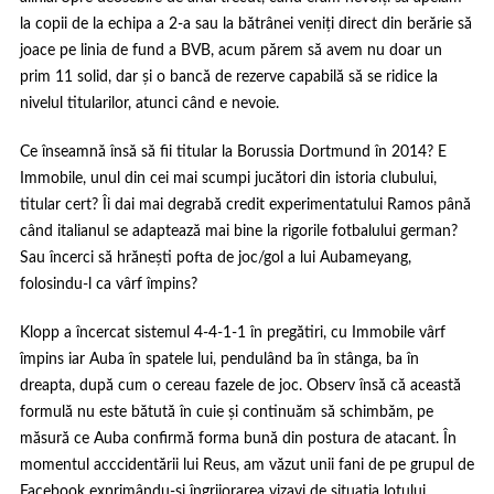
la copii de la echipa a 2-a sau la bătrânei veniți direct din berărie să
joace pe linia de fund a BVB, acum părem să avem nu doar un
prim 11 solid, dar și o bancă de rezerve capabilă să se ridice la
nivelul titularilor, atunci când e nevoie.
Ce înseamnă însă să fii titular la Borussia Dortmund în 2014? E
Immobile, unul din cei mai scumpi jucători din istoria clubului,
titular cert? Îi dai mai degrabă credit experimentatului Ramos până
când italianul se adaptează mai bine la rigorile fotbalului german?
Sau încerci să hrănești pofta de joc/gol a lui Aubameyang,
folosindu-l ca vârf împins?
Klopp a încercat sistemul 4-4-1-1 în pregătiri, cu Immobile vârf
împins iar Auba în spatele lui, pendulând ba în stânga, ba în
dreapta, după cum o cereau fazele de joc. Observ însă că această
formulă nu este bătută în cuie și continuăm să schimbăm, pe
măsură ce Auba confirmă forma bună din postura de atacant. În
momentul acccidentării lui Reus, am văzut unii fani de pe
grupul de
Facebook
exprimându-și îngrijorarea vizavi de situația lotului.