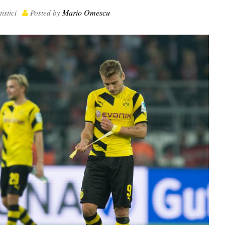
Mario Omescu
tistici
Posted by