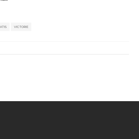
,
,
,
,
,
,
ATIS
VICTORIE