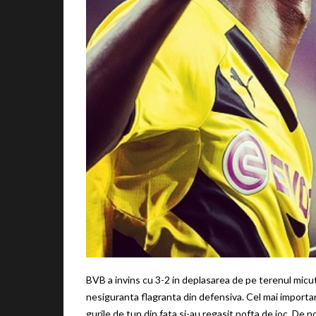
BVB a invins cu 3-2 in deplasarea de pe terenul micut
nesiguranta flagranta din defensiva. Cel mai importan
gurile de tun din fata si-au regasit pofta de joc. De no