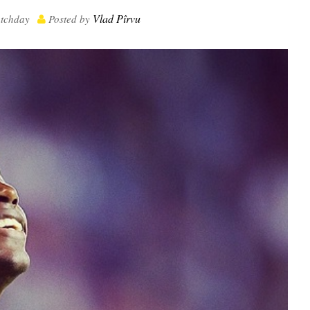
Vlad Pîrvu
tchday
Posted by