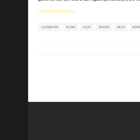
CONTINUE READING ...
AUGSBURG
DURM
JOJIC
RAMOS
REUS
SOKR