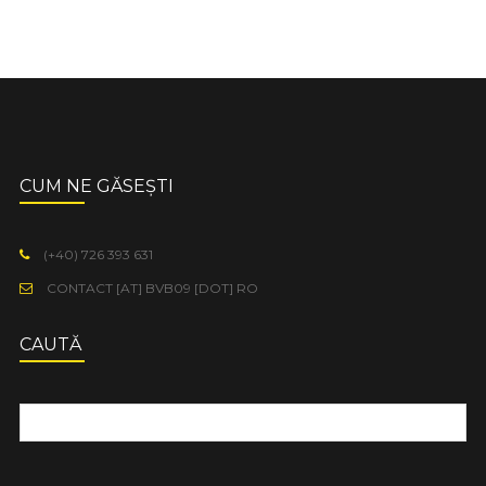
CUM NE GĂSEȘTI
(+40) 726 393 631
CONTACT [AT] BVB09 [DOT] RO
CAUTĂ