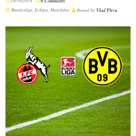
18/10/2014
6 Comments
Bundesliga
,
Echipa
,
Matchday
Vlad Pîrvu
Posted by