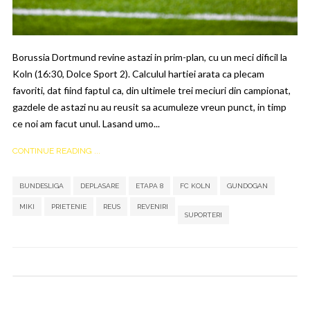
Borussia Dortmund revine astazi in prim-plan, cu un meci dificil la
Koln (16:30, Dolce Sport 2). Calculul hartiei arata ca plecam
favoriti, dat fiind faptul ca, din ultimele trei meciuri din campionat,
gazdele de astazi nu au reusit sa acumuleze vreun punct, in timp
ce noi am facut unul. Lasand umo...
CONTINUE READING ...
,
,
,
,
BUNDESLIGA
DEPLASARE
ETAPA 8
FC KOLN
GUNDOGAN
,
,
,
,
,
MIKI
PRIETENIE
REUS
REVENIRI
SUPORTERI