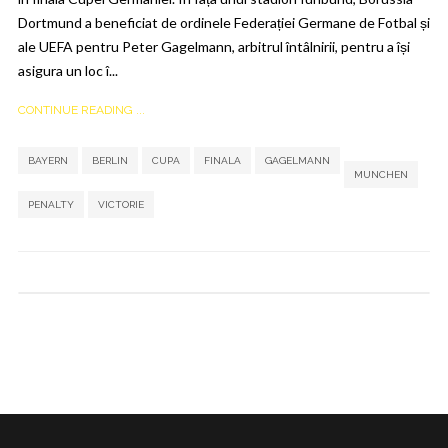
Dortmund a beneficiat de ordinele Federației Germane de Fotbal și
ale UEFA pentru Peter Gagelmann, arbitrul întâlnirii, pentru a își
asigura un loc î...
CONTINUE READING ...
,
,
,
,
,
,
,
BAYERN
BERLIN
CUPA
FINALA
GAGELMANN
MUNCHEN
PENALTY
VICTORIE