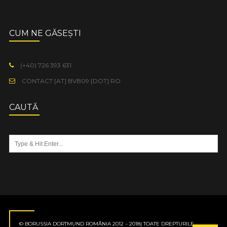
CUM NE GĂSEȘTI
(+40) 726 393 631
CONTACT [AT] BVB09 [DOT] RO
CAUTĂ
© BORUSSIA DORTMUND ROMÂNIA 2012 – 2018| TOATE DREPTURILE