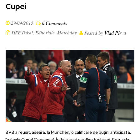
Cupei
29/04/2015
6 Comments
DFB Pokal
,
Editoriale
,
Matchday
Vlad Pîrvu
Posted by
BVB a reușit, aseară, la Munchen, o calificare de puțini anticipată,
în finala Cupei Germaniei. În fața unui stadion furibund, Borussia