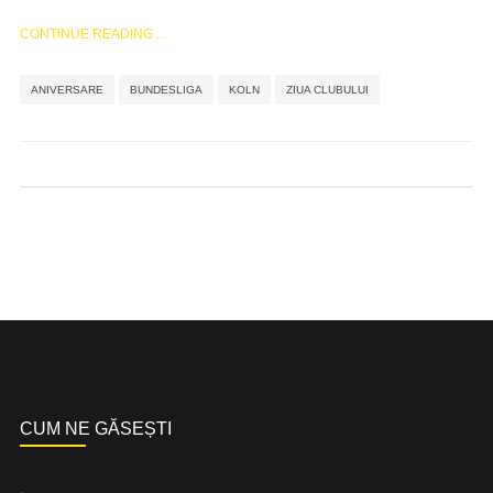
CONTINUE READING ...
,
,
,
ANIVERSARE
BUNDESLIGA
KOLN
ZIUA CLUBULUI
CUM NE GĂSEȘTI