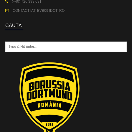
(+40) 726 393 631
CONTACT [AT] BVB09 [DOT] RO
CAUTĂ