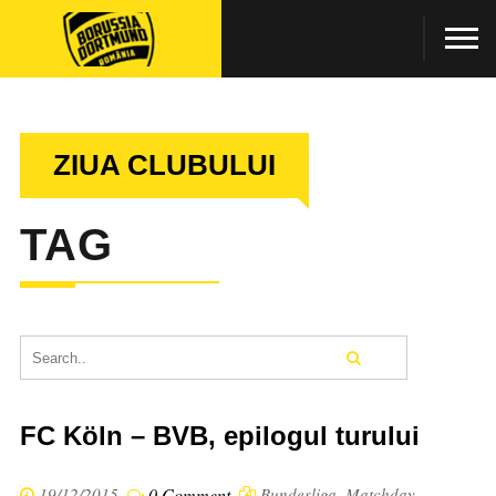
ZIUA CLUBULUI
TAG
FC Köln – BVB, epilogul turului
19/12/2015
0 Comment
Bundesliga
,
Matchday