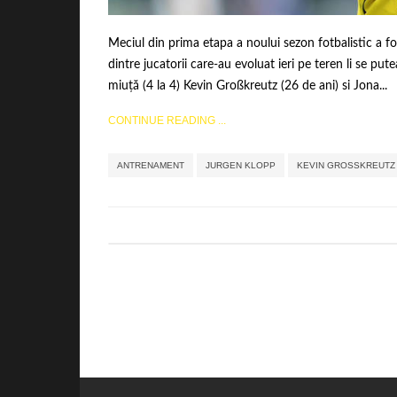
Meciul din prima etapa a noului sezon fotbalistic a 
dintre jucatorii care-au evoluat ieri pe teren li se p
miuță (4 la 4) Kevin Großkreutz (26 de ani) si Jona...
CONTINUE READING ...
ANTRENAMENT
JURGEN KLOPP
KEVIN GROSSKREUTZ