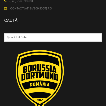
(+40) 726 393 631
CONTACT [AT] BVB09 [DOT] RO
CAUTĂ