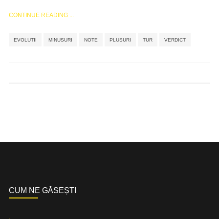
CONTINUE READING ...
,
,
,
,
,
EVOLUTII
MINUSURI
NOTE
PLUSURI
TUR
VERDICT
CUM NE GĂSEȘTI