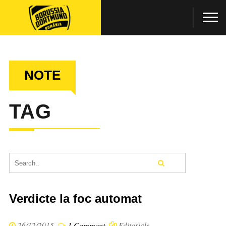
NOTE
TAG
Verdicte la foc automat
26/12/2015
1 Comment
Editoriale