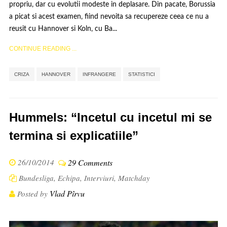
propriu, dar cu evolutii modeste in deplasare. Din pacate, Borussia
a picat si acest examen, fiind nevoita sa recupereze ceea ce nu a
reusit cu Hannover si Koln, cu Ba...
CONTINUE READING ...
,
,
,
CRIZA
HANNOVER
INFRANGERE
STATISTICI
Hummels: “Incetul cu incetul mi se
termina si explicatiile”
26/10/2014
29 Comments
Bundesliga
,
Echipa
,
Interviuri
,
Matchday
Vlad Pîrvu
Posted by