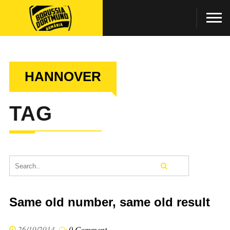
HANNOVER
TAG
Same old number, same old result
26/10/2014
0 Comment