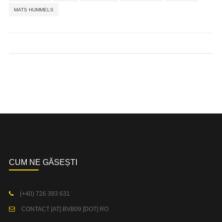
MATS HUMMELS
CUM NE GĂSEȘTI
(+40) 726 393 631
CONTACT [AT] BVB09 [DOT] RO