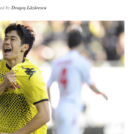
Dragoș Lăzărescu
ted by