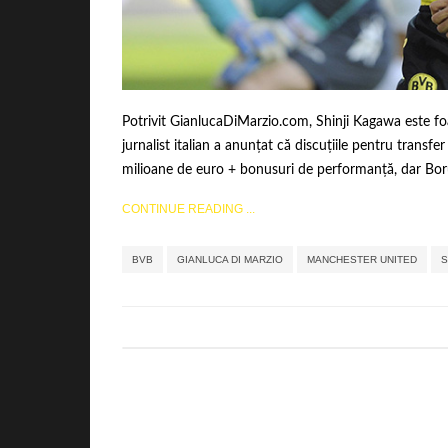
Potrivit GianlucaDiMarzio.com, Shinji Kagawa este fo
jurnalist italian a anunțat că discuțiile pentru trans
milioane de euro + bonusuri de performanță, dar Boru
CONTINUE READING ...
BVB
GIANLUCA DI MARZIO
MANCHESTER UNITED
S