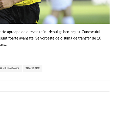
arte aproape de o revenire în tricoul galben-negru. Cunoscutul
fer sunt foarte avansate. Se vorbește de o sumă de transfer de 10
ss...
,
,
,
,
HINJI KAGAWA
TRANSFER