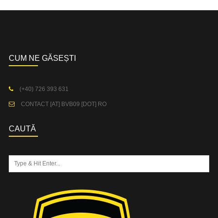
CUM NE GĂSEȘTI
(+40) 726 393 631
CONTACT [AT] BVB09 [DOT] RO
CAUTĂ