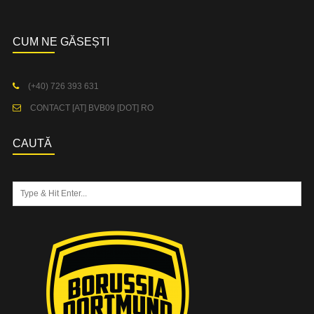
CUM NE GĂSEȘTI
(+40) 726 393 631
CONTACT [AT] BVB09 [DOT] RO
CAUTĂ