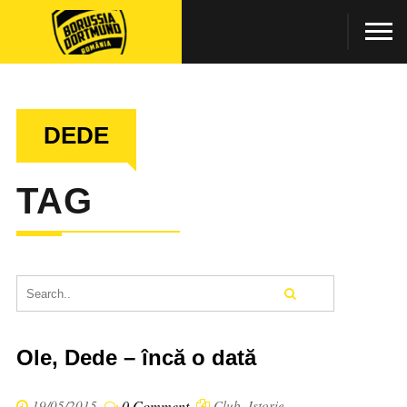
DEDE
TAG
Ole, Dede – încă o dată
19/05/2015
0 Comment
Club
,
Istorie