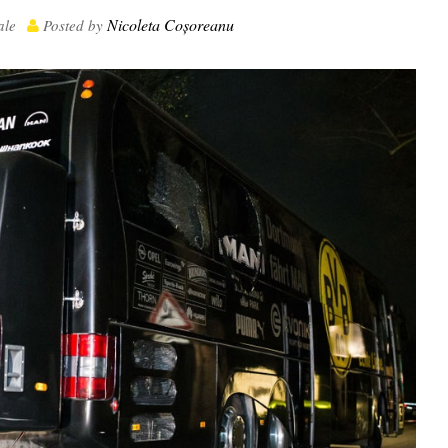
Nicoleta Coșoreanu
ale
Posted by