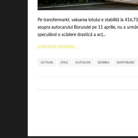
Pe transfermarkt, valoarea lotului e stabilită la 416,7
asupra autocarului Borussiei pe 11 aprilie, nu a urmăr
speculând o scădere drastică a acț...
CONTINUE READING ...
ACTIUNI
ATAC
AUTOCAR
BOMBA
DORTMUND