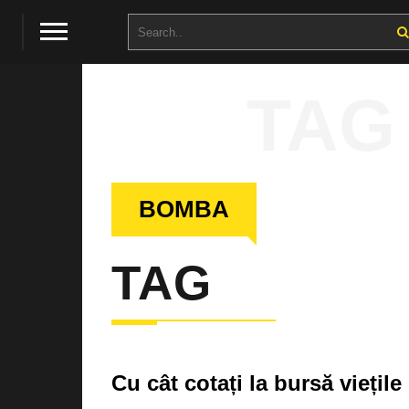
TAG
BOMBA
TAG
Cu cât cotați la bursă viețile