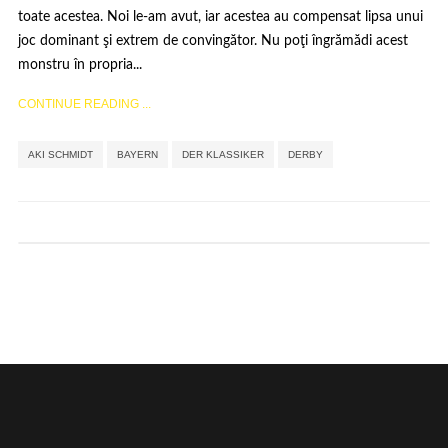
toate acestea. Noi le-am avut, iar acestea au compensat lipsa unui
joc dominant şi extrem de convingător. Nu poţi îngrămădi acest
monstru în propria...
CONTINUE READING ...
,
,
,
AKI SCHMIDT
BAYERN
DER KLASSIKER
DERBY