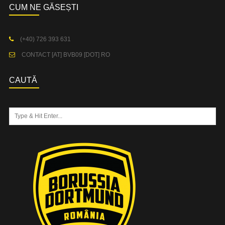
CUM NE GĂSEȘTI
(+40) 726 393 631
CONTACT [AT] BVB09 [DOT] RO
CAUTĂ