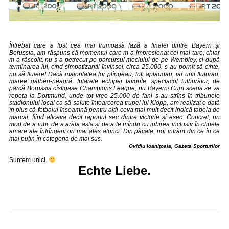
Întrebat care a fost cea mai frumoasă fază a finalei dintre Bayern și
Borussia, am răspuns că momentul care m-a impresionat cel mai tare, chiar
m-a răscolit, nu s-a petrecut pe parcursul meciului de pe Wembley, ci ­după
terminarea lui, cînd simpatizanții învinsei, circa 25.000, s-au pornit să cînte,
nu să fluiere! Dacă majoritatea lor plîngeau, toți aplaudau, iar unii fluturau,
maree galben-neagră, fularele echipei favorite, spectacol tulburător, de
parcă Borussia cîștigase Champions League, nu Bayern! Cum scena se va
repeta la Dortmund, unde tot vreo 25.000 de fani s-au strîns în tribunele
stadionului local ca să ­salute întoarcerea trupei lui Klopp, am realizat o dată
în plus că fotbalul înseamnă pentru ­alții ceva mai mult decît indică tabela de
mar­caj, fiind altceva decît raportul sec dintre victorie și eșec. Concret, un
mod de a iubi, de a arăta asta și de a te mîndri cu iubirea inclusiv în clipele
amare ale înfrîngerii ori mai ales atunci. Din păcate, noi intrăm din ce în ce
mai puțin în categoria de mai sus.
Ovidiu Ioaniţoaia, Gazeta Sporturilor
Suntem unici.
Echte Liebe.