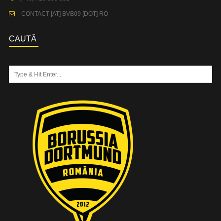
CONTACT [AT] BVB09 [DOT] RO
CAUTĂ