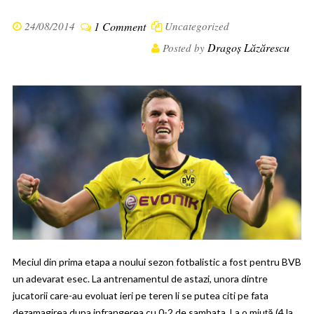
24/08/2014
1 Comment
Uncategorized
Dragoș Lăzărescu
Posted by
Meciul din prima etapa a noului sezon fotbalistic a fost pentru BVB
un adevarat esec. La antrenamentul de astazi, unora dintre
jucatorii care-au evoluat ieri pe teren li se putea citi pe fata
dezamagirea dupa infrangerea cu 0-2 de sambata. La o miuță (4 la