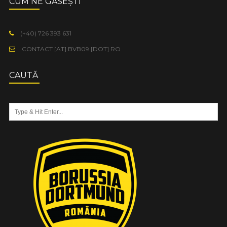
CUM NE GĂSEȘTI
(+40) 726 393 631
CONTACT [AT] BVB09 [DOT] RO
CAUTĂ