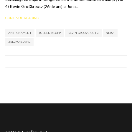
4) Kevin Großkreutz (26 de ani) si Jona...
CONTINUE READING ...
,
,
,
,
ANTRENAMENT
JURGEN KLOPP
KEVIN GROSSKREUTZ
NERVI
ZELJKO BUVAC