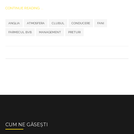
CONTINUE READING ...
,
,
,
,
,
,
,
ANGLIA
ATMOSFERA
CLUBUL
CONDUCERE
FANI
FARMECUL BVB
MANAGEMENT
PRETURI
CUM NE GĂSEȘTI