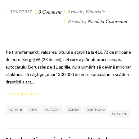
07/07/2017
0 Comment
Articole
,
Editoriale
Nicoleta Coșoreanu
Posted by
Pe transfermarkt, valoarea lotului e stabilită la 416,73 de milioane
de euro. Sergej W. (28 de ani), cel care a plănuit atacul asupra
autocarului Borussiei pe 11 aprilie, nu a urmărit să devină milionar,
ci plănuia să câștige „doar” 300.000 de euro speculând o scădere
drastică a acț...
CONTINUE READING ...
,
,
,
,
,
ACTIUNI
ATAC
AUTOCAR
BOMBA
DORTMUND
SERGEJ W