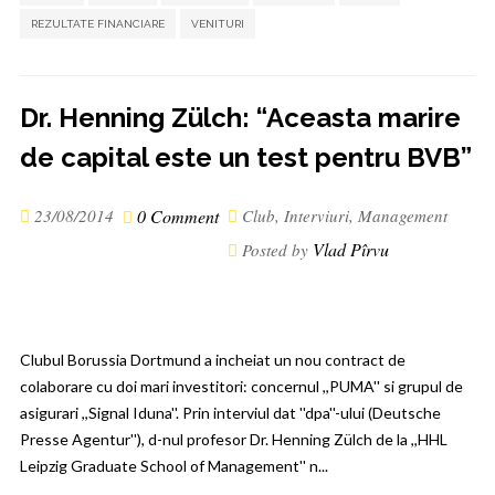
REZULTATE FINANCIARE
VENITURI
Dr. Henning Zülch: “Aceasta marire
de capital este un test pentru BVB”
23/08/2014
0 Comment
Club
,
Interviuri
,
Management
Vlad Pîrvu
Posted by
Clubul Borussia Dortmund a incheiat un nou contract de
colaborare cu doi mari investitori: concernul ,,PUMA'' si grupul de
asigurari ,,Signal Iduna''. Prin interviul dat ''dpa''-ului (Deutsche
Presse Agentur''), d-nul profesor Dr. Henning Zülch de la ,,HHL
Leipzig Graduate School of Management'' n...