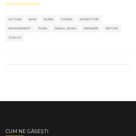
CONTINUE READING ...
,
,
,
,
,
,
,
,
,
,
ACTIUNI
BANI
BURSA
EVONIK
INVESTITORI
MANAGEMENT
PUMA
SIGNAL IDUNA
SPONSORI
WATZKE
ZUELCH
CUM NE GĂSEȘTI