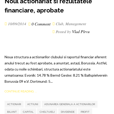
Noul actionariat si rezultatele
financiare, aprobate
10/09/2014
0 Comment
Club
,
Management
Vlad Pîrvu
Posted by
Noua structura a actionarilor clubului si raportul financiar aferent
anului trecut au fost aprobate, a anuntat, astazi, Borussia. Astfel,
odata cu noile schimbari, structura actionariatului este
urmatoarea: Evonik: 14.78 % Bernd Geske: 8.21 % Ballspielverein
Borussia 09 e.V. Dortmund: 5...
CONTINUE READING ...
,
,
,
,
,
,
,
ACTIONARI
ACTIUNI
ADUNAREA GENERALA A ACTIONARILOR
,
,
BILANT
CAPITAL
CHELTUIELI
DIVIDENDE
PROFIT