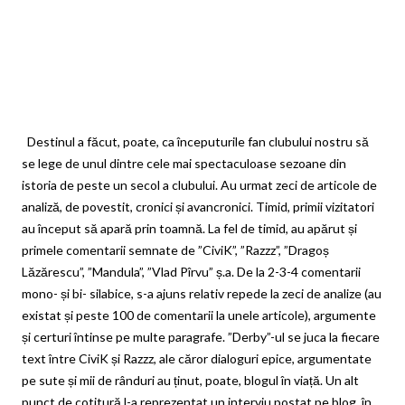
Destinul a făcut, poate, ca începuturile fan clubului nostru să
se lege de unul dintre cele mai spectaculoase sezoane din
istoria de peste un secol a clubului. Au urmat zeci de articole de
analiză, de povestit, cronici și avancronici. Timid, primii vizitatori
au început să apară prin toamnă. La fel de timid, au apărut și
primele comentarii semnate de ”CiviK”, ”Razzz”, ”Dragoș
Lăzărescu”, ”Mandula”, ”Vlad Pîrvu” ș.a. De la 2-3-4 comentarii
mono- și bi- silabice, s-a ajuns relativ repede la zeci de analize (au
existat și peste 100 de comentarii la unele articole), argumente
și certuri întinse pe multe paragrafe. ”Derby”-ul se juca la fiecare
text între CiviK și Razzz, ale căror dialoguri epice, argumentate
pe sute și mii de rânduri au ținut, poate, blogul în viață. Un alt
punct de cotitură l-a reprezentat un interviu postat pe blog, în