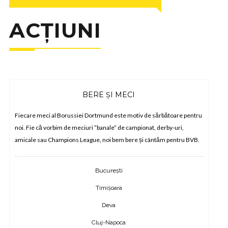
ACȚIUNI
BERE ȘI MECI
Fiecare meci al Borussiei Dortmund este motiv de sărbătoare pentru
E
noi. Fie că vorbim de meciuri ”banale” de campionat, derby-uri,
a
amicale sau Champions League, noi bem bere și cântăm pentru BVB.
c
București
Timișoara
Deva
Cluj-Napoca