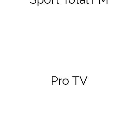
însemnat o discuție despre criza de rezultate în care s-a
adâncit Borussia Dortmund și percepția fanilor asupra
acestui lucru.
Știrile Pro TV
Pro TV
Adunarea Anuală de la Cluj-Napoca a fost un succes, iar, de
data aceasta, Pro TV a trimis o echipă special pentru a
relata din mijlocul nostru.