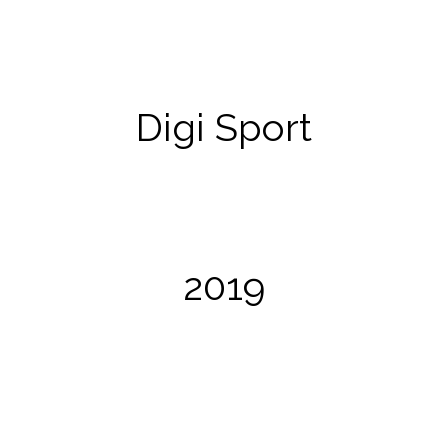
Știrile Digi Sport
Digi Sport
Digi Sport a difuzat timp de mai multe zile imagini de la
Adunarea Anuală din 2018, care s-a desfășurat la București
și care l-a avut invitat de onoare pe Roman Weidenfeller.
2019