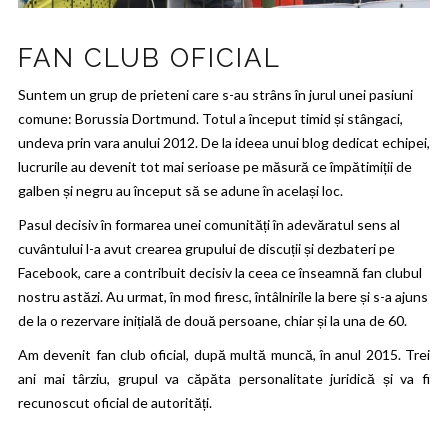
FAN CLUB OFICIAL
Suntem un grup de prieteni care s-au strâns în jurul unei pasiuni
comune: Borussia Dortmund. Totul a început timid și stângaci,
undeva prin vara anului 2012. De la ideea unui blog dedicat echipei,
lucrurile au devenit tot mai serioase pe măsură ce împătimiții de
galben și negru au început să se adune în același loc.
Pasul decisiv în formarea unei comunități în adevăratul sens al
cuvântului l-a avut crearea grupului de discuții și dezbateri pe
Facebook, care a contribuit decisiv la ceea ce înseamnă fan clubul
nostru astăzi. Au urmat, în mod firesc, întâlnirile la bere și s-a ajuns
de la o rezervare inițială de două persoane, chiar și la una de 60.
Am devenit fan club oficial, după multă muncă, în anul 2015. Trei
ani mai târziu, grupul va căpăta personalitate juridică și va fi
recunoscut oficial de autorități.