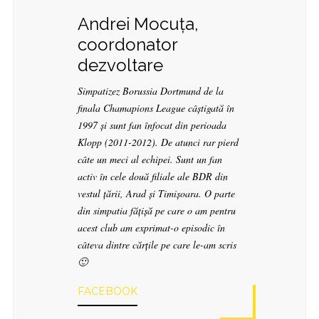
Andrei Mocuța,
coordonator
dezvoltare
Simpatizez Borussia Dortmund de la
finala Chamapions League câștigată în
1997 și sunt fan înfocat din perioada
Klopp (2011-2012). De atunci rar pierd
câte un meci al echipei. Sunt un fan
activ în cele două filiale ale BDR din
vestul țării, Arad și Timișoara. O parte
din simpatia fățișă pe care o am pentru
acest club am exprimat-o episodic în
câteva dintre cărțile pe care le-am scris
🙂
FACEBOOK