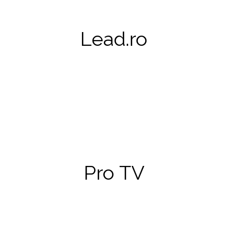
Lead.ro, site-ul de sport pentru 2020, a publicat un jurnal de
Lead.ro
deplasare de la plimbarea pe care am făcut-o în primăvara
anului 2017, la meciul cu Ingolstadt.
Știrile Pro TV
Pro TV
Victoria din finala Cupei Germaniei și bucuria din centrul
vechi al capitalei au atras din nou atenția celui mai urmărit
program de știri de la noi din țară.