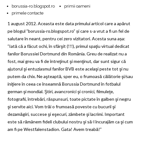
borussia-ro.blogspot.ro
primii oameni
primele contacte
1 august 2012. Aceasta este data primului articol care a apărut
pe blogul ”borussia-ro.blogspot.ro” și care s-a vrut a fi un fel de
salutare în neant, pentru cei zero vizitatori. Acesta suna așa:
”Iată că a făcut ochi, în sfârşit (!!!), primul spaţiu virtual dedicat
fanilor Borussiei Dortmund din România. Greu de realizat nu a
fost, mai greu va fi de întreţinut şi menţinut, dar sunt sigur că
ajutorul şi entuziasmul fanilor BVB este acelaşi peste tot şi nu
putem da chix.
Ne aşteaptă, sper eu, o frumoasă călătorie şi/sau
iniţiere în ceea ce înseamnă Borussia Dortmund în fotbalul
german şi mondial. Ştiri, avancronici şi cronici, filmuleţe,
fotografii, întrebări, răspunsuri, toate pictate în galben şi negru
şi servite aici. Vom trăi o frumoasă poveste cu bucurii şi
dezamăgiri, succese şi eşecuri, zâmbete şi lacrimi. Important
este să rămânem fideli clubului nostru şi să-l încurajăm ca şi cum
am fi pe Westfalenstadion. Gata! Avem treabă!”