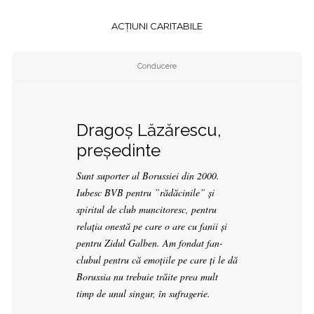
ACȚIUNI CARITABILE
Conducere
Dragoș Lăzărescu,
președinte
Sunt suporter al Borussiei din 2000.
Iubesc BVB pentru ”rădăcinile” și
spiritul de club muncitoresc, pentru
relația onestă pe care o are cu fanii și
pentru Zidul Galben. Am fondat fan-
clubul pentru că emoțiile pe care ți le dă
Borussia nu trebuie trăite prea mult
timp de unul singur, în sufragerie.