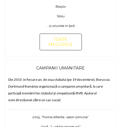
Brașov
Sibiu
...și oriunde în țară
TOATE
MECIURILE
CAMPANII UMANITARE
Din 2015, în fiecare an, de ziua clubului (pe 19 decembrie), Borussia
D
Dortmund România organizează o campanie umanitară, la care
b
participă membrii fan clubului și simpatizanții BVB. Ajutorul
v
este direcționat către un caz social.
i
2015, ”Forme diferite, valori comune”
2016, ”Luptăm împreună”