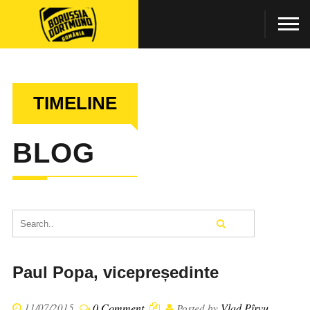
TIMELINE
BLOG
Paul Popa, vicepreședinte
11/07/2015
0 Comment
Vlad Pîrvu
Posted by