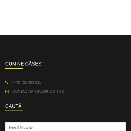
CUM NE GĂSEȘTI
(+40) 726 393 631
CONTACT [AT] BVB09 [DOT] RO
CAUTĂ