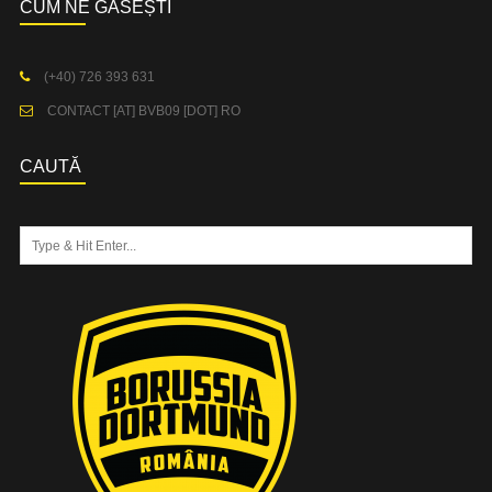
CUM NE GĂSEȘTI
(+40) 726 393 631
CONTACT [AT] BVB09 [DOT] RO
CAUTĂ