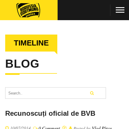
TIMELINE
BLOG
Recunoscuți oficial de BVB
10/07/2014
0 Comment
Vlad Pîrvu
Posted by