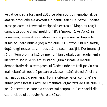
Pe cât de greu a fost anul 2015 pe plan sportiv și emoțional, pe
atât de productiv s-a dovedit a fi pentru fan club. Sezonul foarte
prost pe care l-a traversat echipa și plecarea lui Klopp au reușit,
cumva, să adune și mai mulți fani BVB împreună. Astfel că, în
primăvară, ne-am strâns câteva zeci de persoane la Brașov, la
prima Adunare Anuală (AA) a fan clubului. Câteva luni mai târziu,
după lungi insistențe, am reușit să ne facem auziți la Dortmund și
să trimitem o primă listă cu membrii fan clubului, un regulament și
un statut. Tot în 2015 am asistat cu gura căscată la meciul
demonstrativ de la retragerea lui Dede, unde am trăit pe viu cea
mai nebună atmosferă pe care o văzusem până atunci. Anul s-a
încheiat cu încă o premieră: ”Forme diferite, valori comune” s-a
numit prima noastră acțiune umanitară, organizată de ziua clubului,
pe 19 decembrie, care s-a concentrat asupra unui caz social din
cadrul clubului de rugby Aurora Băicoi.