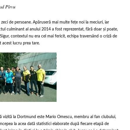
ad Pîrvu
 zeci de persoane. Apăruseră mai multe fețe noi la meciuri, iar
nctul culminant al anului 2014 a fost reprezentat, fără doar și poate,
igur, contextul nu era cel mai fericit, echipa traversând o criză de
 acest lucru prea tare.
ă vizită la Dortmund este Mario Omescu, membru al fan clubului,
ncepea la acea dată statistici elaborate după fiecare etapă de