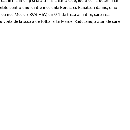
uat inima în dinți și le-a trimis chiar la club, lucru ce i-a determinat
 bilete pentru unul dintre meciurile Borussiei. Bănățean darnic, omul
tă cu noi. Meciul? BVB-HSV, un 0-1 de tristă amintire, care însă
u vizita de la școala de fotbal a lui Marcel Răducanu, alături de care