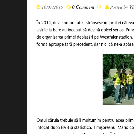
0 Comment
Vl
10/07/2015
Posted by
În 2014, deja comunitatea strânsese în jurul ei câteva
ieșirile la bere au început să devină obicei serios. Pu
de organizarea primei deplasări pe Westfalenstadion. S
formă aproape fără precedent, dar nici că ne-a apăsat
Omul căruia trebuie să îi mulțumim pentru acea prim
înfocat după BVB și statistică. Timișoreanul Mario co