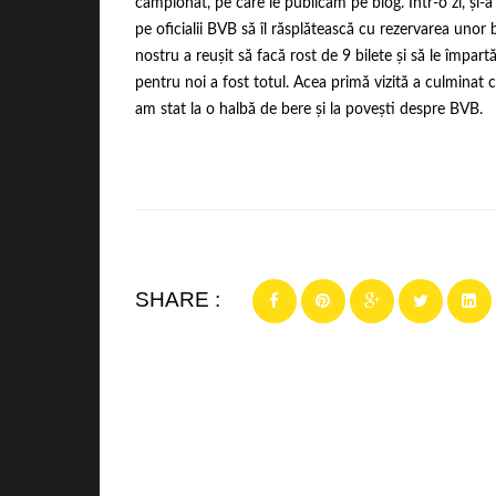
campionat, pe care le publicam pe blog. Într-o zi, și-a l
pe oficialii BVB să îl răsplătească cu rezervarea unor
nostru a reușit să facă rost de 9 bilete și să le împar
pentru noi a fost totul. Acea primă vizită a culminat c
am stat la o halbă de bere și la povești despre BVB.
SHARE :