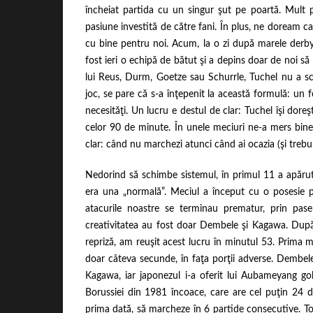
încheiat partida cu un singur şut pe poartă. Mult
pasiune investită de către fani. În plus, ne doream ca 
cu bine pentru noi. Acum, la o zi după marele derby,
fost ieri o echipă de bătut şi a depins doar de noi să
lui Reus, Durm, Goetze sau Schurrle, Tuchel nu a sc
joc, se pare că s-a înţepenit la această formulă: un 
necesităţi. Un lucru e destul de clar: Tuchel îşi doreş
celor 90 de minute. În unele meciuri ne-a mers bine 
clar: când nu marchezi atunci când ai ocazia (şi trebuie
Nedorind să schimbe sistemul, în primul 11 a apărut 
era una „normală”. Meciul a început cu o posesie prel
atacurile noastre se terminau prematur, prin pase
creativitatea au fost doar Dembele şi Kagawa. După 
repriză, am reuşit acest lucru în minutul 53. Prima 
doar câteva secunde, în faţa porţii adverse. Dembel
Kagawa, iar japonezul i-a oferit lui Aubameyang go
Borussiei din 1981 încoace, care are cel puţin 24 
prima dată, să marcheze în 6 partide consecutive. Tot 