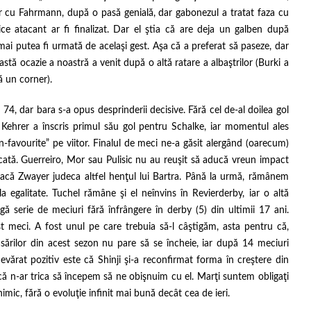
r cu Fahrmann, după o pasă genială, dar gabonezul a tratat faza cu
ice atacant ar fi finalizat. Dar el ştia că are deja un galben după
mai putea fi urmată de acelaşi gest. Aşa că a preferat să paseze, dar
astă ocazie a noastră a venit după o altă ratare a albaştrilor (Burki a
ă un corner).
74, dar bara s-a opus desprinderii decisive. Fără cel de-al doilea gol
. Kehrer a înscris primul său gol pentru Schalke, iar momentul ales
n-favourite” pe viitor. Finalul de meci ne-a găsit alergând (oarecum)
icată. Guerreiro, Mor sau Pulisic nu au reuşit să aducă vreun impact
 dacă Zwayer judeca altfel henţul lui Bartra. Până la urmă, rămânem
a egalitate. Tuchel rămâne şi el neînvins în Revierderby, iar o altă
ă serie de meciuri fără înfrângere în derby (5) din ultimii 17 ani.
 meci. A fost unul pe care trebuia să-l câştigăm, asta pentru că,
asărilor din acest sezon nu pare să se încheie, iar după 14 meciuri
vărat pozitiv este că Shinji şi-a reconfirmat forma în creştere din
 că n-ar trica să începem să ne obişnuim cu el. Marţi suntem obligaţi
ic, fără o evoluţie infinit mai bună decât cea de ieri.