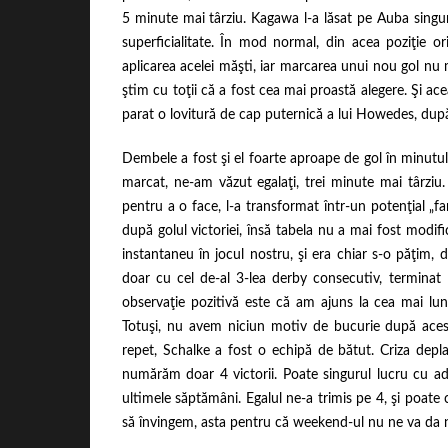
5 minute mai târziu. Kagawa l-a lăsat pe Auba singu
superficialitate. În mod normal, din acea poziţie or
aplicarea acelei măşti, iar marcarea unui nou gol nu 
ştim cu toţii că a fost cea mai proastă alegere. Şi ace
parat o lovitură de cap puternică a lui Howedes, dup
Dembele a fost şi el foarte aproape de gol în minutul 
marcat, ne-am văzut egalaţi, trei minute mai târziu
pentru a o face, l-a transformat într-un potenţial „fa
după golul victoriei, însă tabela nu a mai fost modif
instantaneu în jocul nostru, şi era chiar s-o păţim,
doar cu cel de-al 3-lea derby consecutiv, terminat l
observaţie pozitivă este că am ajuns la cea mai lung
Totuşi, nu avem niciun motiv de bucurie după acest
repet, Schalke a fost o echipă de bătut. Criza depl
numărăm doar 4 victorii. Poate singurul lucru cu ade
ultimele săptămâni. Egalul ne-a trimis pe 4, şi poate
să învingem, asta pentru că weekend-ul nu ne va da nim