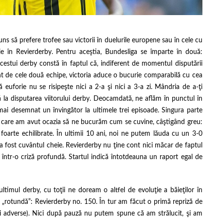
ajuns să prefere trofee sau victorii în duelurile europene sau în cele cu
rie în Revierderby. Pentru aceştia, Bundesliga se împarte în două:
cestui derby constă în faptul că, indiferent de momentul disputării
ent de cele două echipe, victoria aduce o bucurie comparabilă cu cea
euforie nu se risipeşte nici a 2-a şi nici a 3-a zi. Mândria de a-ţi
 la disputarea viitorului derby. Deocamdată, ne aflăm în punctul în
mai desemnat un învingător la ultimele trei episoade. Singura parte
ei care am avut ocazia să ne bucurăm cum se cuvine, câştigând greu:
 foarte echilibrate. În ultimii 10 ani, noi ne putem lăuda cu un 3-0
ul a fost cuvântul cheie. Revierderby nu ţine cont nici măcar de faptul
 într-o criză profundă. Startul indică întotdeauna un raport egal de
timul derby, cu toţii ne doream o altfel de evoluţie a băieţilor în
 „rotundă”: Revierderby no. 150. În tur am făcut o primă repriză de
rţii adverse). Nici după pauză nu putem spune că am strălucit, şi am