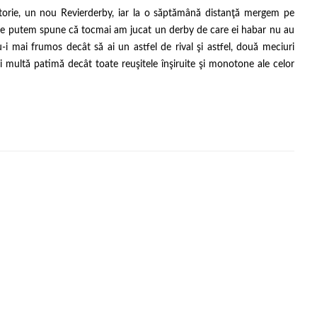
ctorie, un nou Revierderby, iar la o săptămână distanţă mergem pe
a, le putem spune că tocmai am jucat un derby de care ei habar nu au
-i mai frumos decât să ai un astfel de rival şi astfel, două meciuri
 multă patimă decât toate reuşitele înşiruite şi monotone ale celor