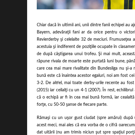
Chiar dacă în ultimii ani, unii dintre fanii echipei au 
Bayern, adevăraţii fani ar da orice pentru o victo
Revierderby şi celelalte 32 de meciuri. Frumuseţea a
acestuia şi indiferent de poziţiile ocupate în clasam
de după câştigarea unui trofeu. Şi mai mult, această 
răpune rivala de moarte este purtată luni bune, până
care cea mai mare rivalitate din Bundesliga nu şi-a 
bună este că înaintea acestor egaluri, noi am fost c
3-2. De altfel, mai toate derby-urile recente au fost
(2015) iar ceilalţi cu un 4-1 (2007). În rest, echilibr
că o echipă ar fi în cea mai bună formă, iar cealaltă
forţe, cu 50-50 şanse de fiecare parte.
Rămaşi cu un uşor gust ciudat (spre amărui) după ul
acest meci, mai ales că era vorba de o cifră oarecum
dat uitării (nu am trimis niciun şut spre spaţiul po