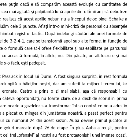
 prea puţin dacă e să comparăm această evoluţie cu cantitatea de
cea mai agitată şi palpitantă lună aprilie din ultimii ani, să debuteze
 realizez că acest aprilie nebun nu a început deloc bine. Schalke a
 luăm cele 3 puncte. Aflaţi într-o mini-criză de personal cu absenţele
himbat registrul tactic. După îndelungi căutări ale unei formule de
fel de 3-2-4-1, care se transformă apoi sub alte forme, în funcţie de
te o formulă care să-i ofere flexibilitate şi maleabilitate pe parcursul
cu această formulă, în altele, nu. Din păcate, un alt lucru e şi mai
 s-o faci), eşti pedepsit.
Passlack în locul lui Durm. A fost singura surpriză, în rest formula
ungită a băieţilor noştri, dar am suferit la mijlocul terenului, iar
 eronate. Castro a prins o zi mai slabă, aşa că responsabili cu
câteva oportunităţi, nu foarte clare, de a dechide scorul în prima
mare ocazie a gazdelor s-a transformat într-o contră ce ne-a adus în
e a plecat cu mingea din jumătatea noastră, a pasat perfect pentru
lul cu numărul 24 din acest sezon. Auba devine primul jucător al
de goluri marcate după 26 de etape. În plus, Auba a reuşit, pentru
cei trei „ofensivi” ai noştri au fost protagoniştii unei imense ocazii,