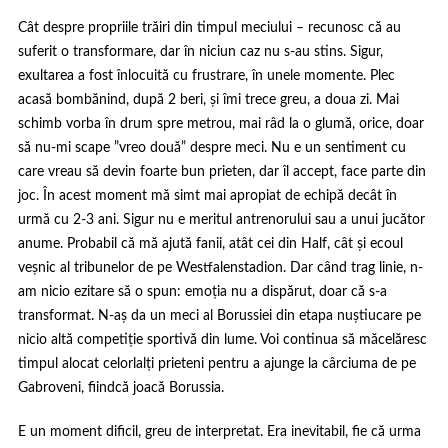
Cât despre propriile trăiri din timpul meciului – recunosc că au
suferit o transformare, dar în niciun caz nu s-au stins. Sigur,
exultarea a fost înlocuită cu frustrare, în unele momente. Plec
acasă bombănind, după 2 beri, și îmi trece greu, a doua zi. Mai
schimb vorba în drum spre metrou, mai râd la o glumă, orice, doar
să nu-mi scape ”vreo două” despre meci. Nu e un sentiment cu
care vreau să devin foarte bun prieten, dar îl accept, face parte din
joc. În acest moment mă simt mai apropiat de echipă decât în
urmă cu 2-3 ani. Sigur nu e meritul antrenorului sau a unui jucător
anume. Probabil că mă ajută fanii, atât cei din Half, cât și ecoul
veșnic al tribunelor de pe Westfalenstadion. Dar când trag linie, n-
am nicio ezitare să o spun: emoția nu a dispărut, doar că s-a
transformat. N-aș da un meci al Borussiei din etapa nuștiucare pe
nicio altă competiție sportivă din lume. Voi continua să măcelăresc
timpul alocat celorlalți prieteni pentru a ajunge la cârciuma de pe
Gabroveni, fiindcă joacă Borussia.
E un moment dificil, greu de interpretat. Era inevitabil, fie că urma