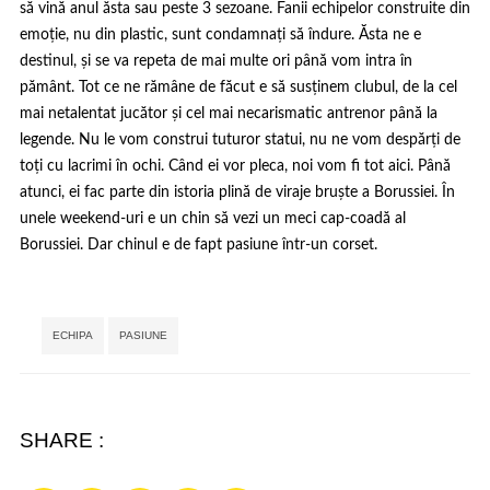
să vină anul ăsta sau peste 3 sezoane. Fanii echipelor construite din
emoție, nu din plastic, sunt condamnați să îndure. Ăsta ne e
destinul, și se va repeta de mai multe ori până vom intra în
pământ. Tot ce ne rămâne de făcut e să susținem clubul, de la cel
mai netalentat jucător și cel mai necarismatic antrenor până la
legende. Nu le vom construi tuturor statui, nu ne vom despărți de
toți cu lacrimi în ochi. Când ei vor pleca, noi vom fi tot aici. Până
atunci, ei fac parte din istoria plină de viraje bruște a Borussiei. În
unele weekend-uri e un chin să vezi un meci cap-coadă al
Borussiei. Dar chinul e de fapt pasiune într-un corset.
Tags:
,
ECHIPA
PASIUNE
SHARE :