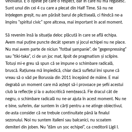
vinovatul. E o opinie pe care o respect, dar în care nu mă regăsesc.
Sunt unul din cei 4 cu care a plecat din Half Time. Să nu ne
înțelegem greșit, nu am părăsit barul de plictiseală, ci fiindcă ne-a
împins ”spiritul civic” spre altceva, mai important în acel moment.
Să revenim însă la situația deloc plăcută în care se află echipa.
Avem mai puține puncte decât speram și jocul echipei nu ne place.
Nu mai avem parte de niciun ”fotbal șampanie”, de ”gegenpressing”
sau ”tiki-taka”, ci de un joc mat, lipsit de pragmatism și sclipire.
Totuși mi-e greu să spun că se impune o schimbare radicală,
bruscă. Rațiunea mă împiedică, chiar dacă sufletul îmi spune că
vreau să o văd pe Borussia din 2011 începând de mâine. E mai
degrabă un moment care mă aștept să-i provoace pe șefii acestui
club la reflecție și la o autocritică nemțească. Fie dracul cât de
negru, o schimbare radicală nu ne-ar ajuta în acest moment. Nu ne
e bine, suferim, dar suntem în cărți pentru a ne atinge obiectivul,
de-asta consider că ne trebuie continuitate până la finalul
sezonului. Noi nu suntem italieni sau balcanici, nu scoatem
demiteri din joben. Nu ”dăm un șoc echipei”, ca creditorii Ligii I.