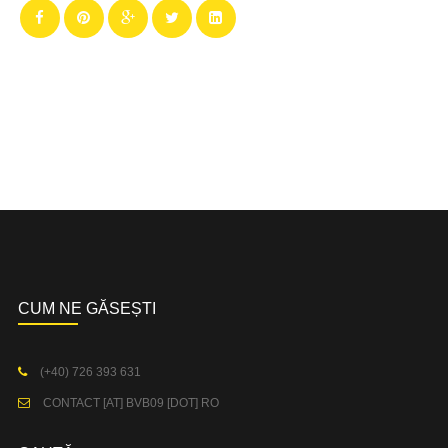
CUM NE GĂSEȘTI
(+40) 726 393 631
CONTACT [AT] BVB09 [DOT] RO