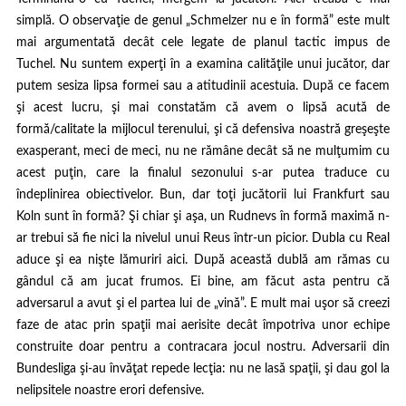
simplă. O observaţie de genul „Schmelzer nu e în formă” este mult
mai argumentată decât cele legate de planul tactic impus de
Tuchel. Nu suntem experţi în a examina calităţile unui jucător, dar
putem sesiza lipsa formei sau a atitudinii acestuia. După ce facem
şi acest lucru, şi mai constatăm că avem o lipsă acută de
formă/calitate la mijlocul terenului, şi că defensiva noastră greşeşte
exasperant, meci de meci, nu ne rămâne decât să ne mulţumim cu
acest puţin, care la finalul sezonului s-ar putea traduce cu
îndeplinirea obiectivelor. Bun, dar toţi jucătorii lui Frankfurt sau
Koln sunt în formă? Şi chiar şi aşa, un Rudnevs în formă maximă n-
ar trebui să fie nici la nivelul unui Reus într-un picior. Dubla cu Real
aduce şi ea nişte lămuriri aici. După această dublă am rămas cu
gândul că am jucat frumos. Ei bine, am făcut asta pentru că
adversarul a avut şi el partea lui de „vină”. E mult mai uşor să creezi
faze de atac prin spaţii mai aerisite decât împotriva unor echipe
construite doar pentru a contracara jocul nostru. Adversarii din
Bundesliga şi-au învăţat repede lecţia: nu ne lasă spaţii, şi dau gol la
nelipsitele noastre erori defensive.