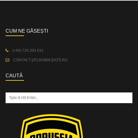
CUM NE GĂSEȘTI
(+40) 726 393 631
CONTACT [AT] BVB09 [DOT] RO
CAUTĂ