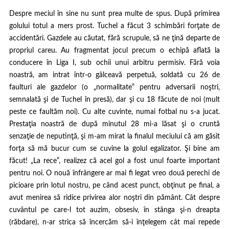
Despre meciul în sine nu sunt prea multe de spus. După primirea
golului totul a mers prost. Tuchel a făcut 3 schimbări forţate de
accidentări. Gazdele au căutat, fără scrupule, să ne ţină departe de
propriul careu. Au fragmentat jocul precum o echipă aflată la
conducere în Liga I, sub ochii unui arbitru permisiv. Fără voia
noastră, am intrat într-o gâlceavă perpetuă, soldată cu 26 de
faulturi ale gazdelor (o „normalitate” pentru adversarii noştri,
semnalată şi de Tuchel în presă), dar şi cu 18 făcute de noi (mult
peste ce faultăm noi). Cu alte cuvinte, numai fotbal nu s-a jucat.
Prestaţia noastră de după minutul 28 mi-a lăsat şi o cruntă
senzaţie de neputinţă, şi m-am mirat la finalul meciului că am găsit
forţa să mă bucur cum se cuvine la golul egalizator. Şi bine am
făcut! „La rece”, realizez că acel gol a fost unul foarte important
pentru noi. O nouă înfrângere ar mai fi legat vreo două perechi de
picioare prin lotul nostru, pe când acest punct, obţinut pe final, a
avut menirea să ridice privirea alor noştri din pământ. Cât despre
cuvântul pe care-l tot auzim, obsesiv, în stânga şi-n dreapta
(răbdare), n-ar strica să încercăm să-i înţelegem cât mai repede