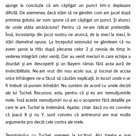
ajunge la concluzia că am câştigat un punct într-o deplasare
dificilă. De asemenea, dacă stăm să ne gândim cum am jucat după
primirea golului, iar vom spune că am câştigat un punct. Şi atunci,
de unde atâta amărăciune? Pentru că ne-am ridicat pretenţiile.
Însă, incostanţa din jocul nostru ne aruncă, de la meci la meci, în
stări diametral opuse. La începutul sezonului ne gândeam că nu
avem şanse la titlu după plecarea celor 3 şi nevoia de timp în
vederea integrării celor veniţi. Dar au venit meciuri în care echipa a
zburdat şi am descoperit şi un Bayern rămas fără acea aură de
invincibilitate. Ne-am vrut din nou acolo sus, şi tocmai de accea
orice înfrângere ne-a făcut să căutăm explicaţii, în locuri unde n-ar
fi trebuit să punem întrebări. Nu suntem de acord cu unele decizii
ale lui Tuchel. Recunosc asta, pentru că şi eu am nemulţumirile
mele. Însă aceste nemulţumiri nu-şi au o acoperire fără detaliile pe
care le are Tuchel la îndemână. Aşadar, chiar dacă nu-mi convine
că joacă X şi nu Y, sunt convins că antrenorul are mai multe
argumente pro decât cele contra ale mele.
Terminând-o cu Tuchel, mergem la jucători. Aici treaba e mai