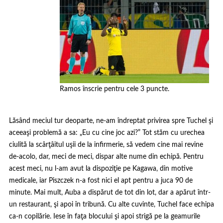
Ramos înscrie pentru cele 3 puncte.
Lăsând meciul tur deoparte, ne-am îndreptat privirea spre Tuchel şi
aceeaşi problemă a sa: „Eu cu cine joc azi?” Tot stăm cu urechea
ciulită la scârţâitul uşii de la infirmerie, să vedem cine mai revine
de-acolo, dar, meci de meci, dispar alte nume din echipă. Pentru
acest meci, nu l-am avut la dispoziţie pe Kagawa, din motive
medicale, iar Piszczek n-a fost nici el apt pentru a juca 90 de
minute. Mai mult, Auba a dispărut de tot din lot, dar a apărut într-
un restaurant, şi apoi în tribună. Cu alte cuvinte, Tuchel face echipa
ca-n copilărie. Iese în faţa blocului şi apoi strigă pe la geamurile