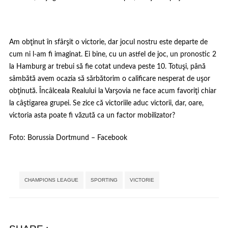
Am obţinut în sfârşit o victorie, dar jocul nostru este departe de
cum ni l-am fi imaginat. Ei bine, cu un astfel de joc, un pronostic 2
la Hamburg ar trebui să fie cotat undeva peste 10. Totuşi, până
sâmbătă avem ocazia să sărbătorim o calificare nesperat de uşor
obţinută. Încâlceala Realului la Varşovia ne face acum favoriţi chiar
la câştigarea grupei. Se zice că victoriile aduc victorii, dar, oare,
victoria asta poate fi văzută ca un factor mobilizator?
Foto:
Borussia Dortmund – Facebook
Tags:
,
,
CHAMPIONS LEAGUE
SPORTING
VICTORIE