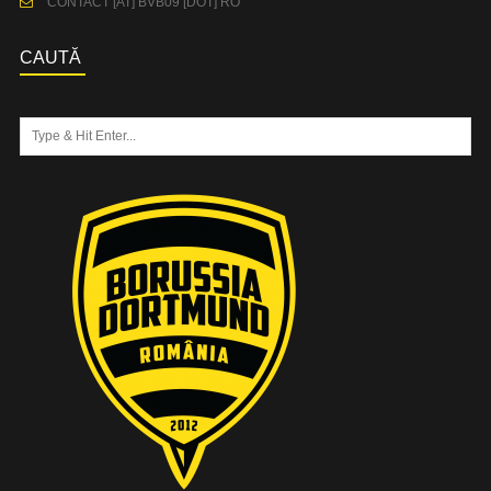
CONTACT [AT] BVB09 [DOT] RO
CAUTĂ