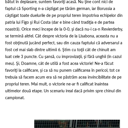
bătut în deplasare, suntem favoriţi acasă. Nu ţine cont nici de
faptul că Sporting n-a câştigat pe tărâm german, iar Borussia a
câştigat toate duelurile de pe propriul teren împotriva echipelor din
patria lui Figo şi Rui Costa (dar e bine când tradiţia e de partea
noastră). Orice meci începe de la 0-0, şi dacă nu-i ca-n Revierderby,
se termină altfel. Cât despre victoria de la Lisabona, aceasta nu a
fost obţinută jucând perfect, sau din cauza faptului că adversarul a
fost cel mai slab dintre ultimii 6. Ştim cu toţii cât de chinuit am
luat cele 3 puncte. Cu şansă, cu improvizaţii, şi fără unghii (în cazul
meu). Şi, Doamne, cât de utilă a fost acea victorie! Ne-a făcut
favoriţi la calificare, şi ca să nu punem calificarea în pericol, tot ce
trebuia să facem acum era să ne păstrăm acea invincibilitate de pe
propriul teren. Mai mult, o victorie ne-ar fi calificat înaintea
ultimelor două etape. Un scenariu ireal dacă privim spre chinul din
campionat.