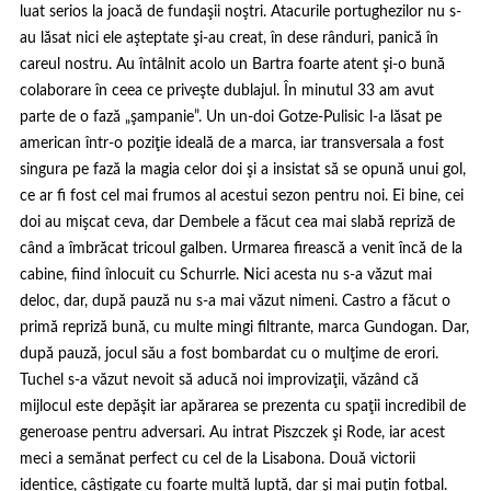
luat serios la joacă de fundaşii noştri. Atacurile portughezilor nu s-
au lăsat nici ele aşteptate şi-au creat, în dese rânduri, panică în
careul nostru. Au întâlnit acolo un Bartra foarte atent şi-o bună
colaborare în ceea ce priveşte dublajul. În minutul 33 am avut
parte de o fază „şampanie”. Un un-doi Gotze-Pulisic l-a lăsat pe
american într-o poziţie ideală de a marca, iar transversala a fost
singura pe fază la magia celor doi şi a insistat să se opună unui gol,
ce ar fi fost cel mai frumos al acestui sezon pentru noi. Ei bine, cei
doi au mişcat ceva, dar Dembele a făcut cea mai slabă repriză de
când a îmbrăcat tricoul galben. Urmarea firească a venit încă de la
cabine, fiind înlocuit cu Schurrle. Nici acesta nu s-a văzut mai
deloc, dar, după pauză nu s-a mai văzut nimeni. Castro a făcut o
primă repriză bună, cu multe mingi filtrante, marca Gundogan. Dar,
după pauză, jocul său a fost bombardat cu o mulţime de erori.
Tuchel s-a văzut nevoit să aducă noi improvizaţii, văzând că
mijlocul este depăşit iar apărarea se prezenta cu spaţii incredibil de
generoase pentru adversari. Au intrat Piszczek şi Rode, iar acest
meci a semănat perfect cu cel de la Lisabona. Două victorii
identice, câştigate cu foarte multă luptă, dar şi mai puţin fotbal.