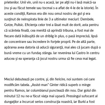
prietenilor. Unii vin, unii nu-s acasă, iar pe alţii nu-i lasă maică-sa
(nu şi-au făcut temele sau tocmai s-a aflat de 4-le de la istorie). În
aceste condiţii, Ramos era din nou omul nostru de gol şi era
susţinut de neinspirata linie de 3 a ultimelor meciuri: Dembele,
Gotze, Pulisic. Eficienţa celor trei a lăsat mult de dorit, asta pentru
că scânteia finală, cea menită să aprindă tribuna, a fost mai de
fiecare dată înăbuşită de un driblig în plus, o pasă imprecisă, lipsă
de concentrare sau încredere în forţele proprii. Pe de altă parte,
apărarea avea datoria să aducă siguranţă, mai ales că jucam după o
bună vreme cu un fundaş stânga. Iar revenirea lui Castro în centru
aducea şi ea speranţa că jocul nostru urma să fie ceva mai legat.
Meciul debutează pe contre, şi, din fericire, noi suntem cei care
modificăm tabela. „Assist-man” Ginter ridică superb o minge
pentru Ramos, iar columbianul punctează din nou. Dar golul din
minutul 12 nu ne-a făcut viaţa mai uşoară. Pressingul sufocant al
dungaţilor a încurcat serios construcţia noastră, iar Burki a fost