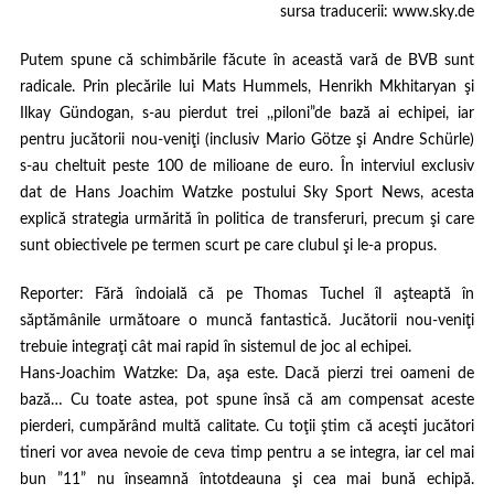
sursa traducerii:
www.sky.de
Putem spune că schimbările făcute în această vară de BVB sunt
radicale. Prin plecările lui Mats Hummels, Henrikh Mkhitaryan şi
Ilkay Gündogan, s-au pierdut trei ,,piloni”de bază ai echipei, iar
pentru jucătorii nou-veniţi (inclusiv Mario Götze şi Andre Schürle)
s-au cheltuit peste 100 de milioane de euro. În interviul exclusiv
dat de Hans Joachim Watzke postului Sky Sport News, acesta
explică strategia urmărită în politica de transferuri, precum şi care
sunt obiectivele pe termen scurt pe care clubul şi le-a propus.
Reporter
: Fără îndoială că pe Thomas Tuchel îl aşteaptă în
săptămânile următoare o muncă fantastică. Jucătorii nou-veniţi
trebuie integraţi cât mai rapid în sistemul de joc al echipei.
Hans-Joachim Watzke
: Da, aşa este. Dacă pierzi trei oameni de
bază… Cu toate astea, pot spune însă că am compensat aceste
pierderi, cumpărând multă calitate. Cu toţii ştim că aceşti jucători
tineri vor avea nevoie de ceva timp pentru a se integra, iar cel mai
bun ”11” nu înseamnă întotdeauna şi cea mai bună echipă.