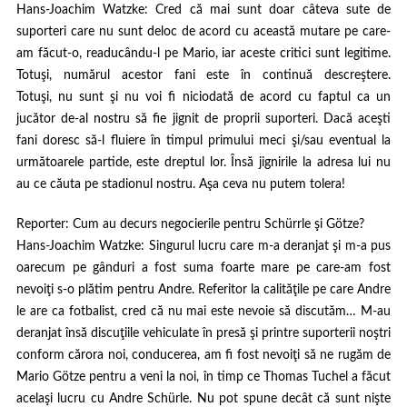
Hans-Joachim Watzke
: Cred că mai sunt doar câteva sute de
suporteri care nu sunt deloc de acord cu această mutare pe care-
am făcut-o, readucându-l pe Mario, iar aceste critici sunt legitime.
Totuşi, numărul acestor fani este în continuă descreştere.
Totuşi, nu sunt şi nu voi fi niciodată de acord cu faptul ca un
jucător de-al nostru să fie jignit de proprii suporteri. Dacă aceşti
fani doresc să-l fluiere în timpul primului meci şi/sau eventual la
următoarele partide, este dreptul lor. Însă jignirile la adresa lui nu
au ce căuta pe stadionul nostru. Aşa ceva nu putem tolera!
Reporter
: Cum au decurs negocierile pentru Schürrle şi Götze?
Hans-Joachim Watzke
: Singurul lucru care m-a deranjat şi m-a pus
oarecum pe gânduri a fost suma foarte mare pe care-am fost
nevoiţi s-o plătim pentru Andre. Referitor la calităţile pe care Andre
le are ca fotbalist, cred că nu mai este nevoie să discutăm… M-au
deranjat însă discuţiile vehiculate în presă şi printre suporterii noştri
conform cărora noi, conducerea, am fi fost nevoiţi să ne rugăm de
Mario Götze pentru a veni la noi, în timp ce Thomas Tuchel a făcut
acelaşi lucru cu Andre Schürle. Nu pot spune decât că sunt nişte