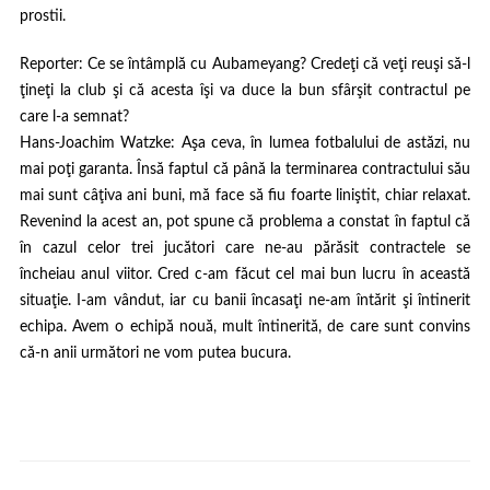
prostii.
Reporter
: Ce se întâmplă cu Aubameyang? Credeţi că veţi reuşi să-l
ţineţi la club şi că acesta îşi va duce la bun sfârşit contractul pe
care l-a semnat?
Hans-Joachim Watzke
: Aşa ceva, în lumea fotbalului de astăzi, nu
mai poţi garanta. Însă faptul că până la terminarea contractului său
mai sunt câţiva ani buni, mă face să fiu foarte liniştit, chiar relaxat.
Revenind la acest an, pot spune că problema a constat în faptul că
în cazul celor trei jucători care ne-au părăsit contractele se
încheiau anul viitor. Cred c-am făcut cel mai bun lucru în această
situaţie. I-am vândut, iar cu banii încasaţi ne-am întărit şi întinerit
echipa. Avem o echipă nouă, mult întinerită, de care sunt convins
că-n anii următori ne vom putea bucura.