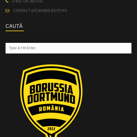
(+40) 726 393 631
CONTACT [AT] BVB09 [DOT] RO
CAUTĂ