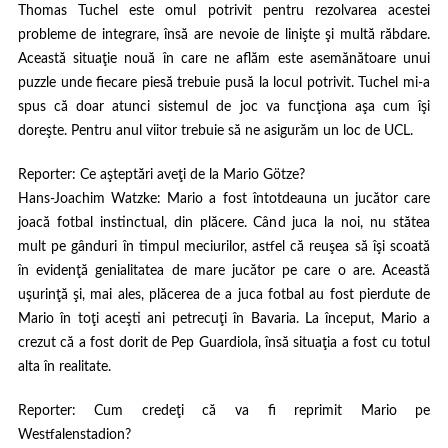
Thomas Tuchel este omul potrivit pentru rezolvarea acestei
probleme de integrare, însă are nevoie de linişte şi multă răbdare.
Această situaţie nouă în care ne aflăm este asemănătoare unui
puzzle unde fiecare piesă trebuie pusă la locul potrivit. Tuchel mi-a
spus că doar atunci sistemul de joc va funcţiona aşa cum îşi
doreşte. Pentru anul viitor trebuie să ne asigurăm un loc de UCL.
Reporter
: Ce aşteptări aveţi de la Mario Götze?
Hans-Joachim Watzke
: Mario a fost întotdeauna un jucător care
joacă fotbal instinctual, din plăcere. Când juca la noi, nu stătea
mult pe gânduri în timpul meciurilor, astfel că reuşea să îşi scoată
în evidenţă genialitatea de mare jucător pe care o are. Această
uşurinţă şi, mai ales, plăcerea de a juca fotbal au fost pierdute de
Mario în toţi aceşti ani petrecuţi în Bavaria. La început, Mario a
crezut că a fost dorit de Pep Guardiola, însă situaţia a fost cu totul
alta în realitate.
Reporter
: Cum credeţi că va fi reprimit Mario pe
Westfalenstadion?