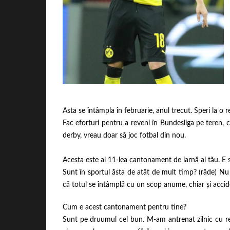
Asta se întâmpla în februarie, anul trecut. Speri la o r
Fac eforturi pentru a reveni în Bundesliga pe teren, 
derby, vreau doar să joc fotbal din nou.
Acesta este al 11-lea cantonament de iarnă al tău. E 
Sunt în sportul ăsta de atât de mult timp? (râde) Nu 
că totul se întâmplă cu un scop anume, chiar și accide
Cum e acest cantonament pentru tine?
Sunt pe druumul cel bun. M-am antrenat zilnic cu res