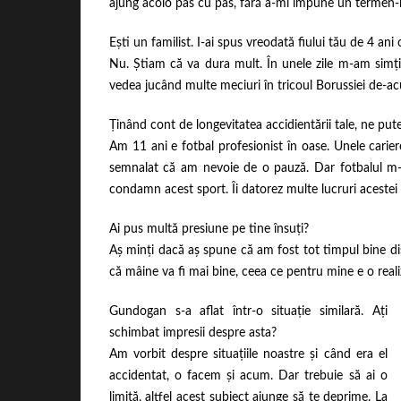
ajung acolo pas cu pas, fără a-mi impune un termen-li
Ești un familist. I-ai spus vreodată fiului tău de 4 ani
Nu. Știam că va dura mult. În unele zile m-am simțit
vedea jucând multe meciuri în tricoul Borussiei de-ac
Ținând cont de longevitatea accidientării tale, ne put
Am 11 ani e fotbal profesionist în oase. Unele carie
semnalat că am nevoie de o pauză. Dar fotbalul m-a
condamn acest sport. Îi datorez multe lucruri acestei 
Ai pus multă presiune pe tine însuți?
Aș minți dacă aș spune că am fost tot timpul bine di
că mâine va fi mai bine, ceea ce pentru mine e o real
Gundogan s-a aflat într-o situație similară. Ați
schimbat impresii despre asta?
Am vorbit despre situațiile noastre și când era el
accidentat, o facem și acum. Dar trebuie să ai o
limită, altfel acest subiect ajunge să te deprime. La