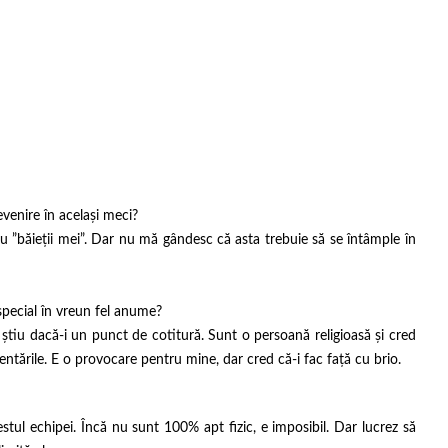
evenire în același meci?
cu ”băieții mei”. Dar nu mă gândesc că asta trebuie să se întâmple în
special în vreun fel anume?
știu dacă-i un punct de cotitură. Sunt o persoană religioasă și cred
ntările. E o provocare pentru mine, dar cred că-i fac față cu brio.
tul echipei. Încă nu sunt 100% apt fizic, e imposibil. Dar lucrez să