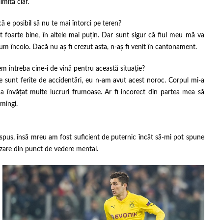
mită clar.
 că e posibil să nu te mai întorci pe teren?
 foarte bine, în altele mai puțin. Dar sunt sigur că fiul meu mă va
um încolo. Dacă nu aș fi crezut asta, n-aș fi venit în cantonament.
em întreba cine-i de vină pentru această situație?
re sunt ferite de accidentări, eu n-am avut acest noroc. Corpul mi-a
 învățat multe lucruri frumoase. Ar fi incorect din partea mea să
mingi.
spus, însă mreu am fost suficient de puternic încât să-mi pot spune
izare din punct de vedere mental.