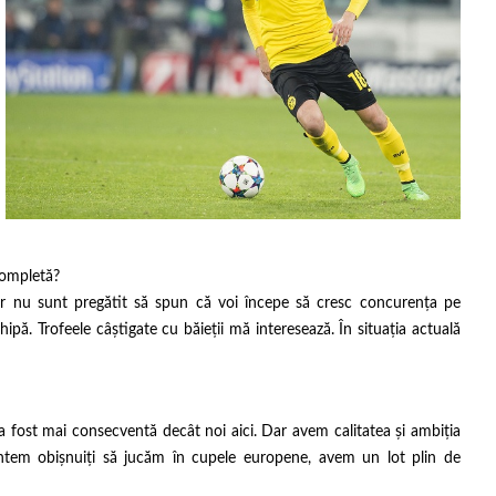
completă?
ar nu sunt pregătit să spun că voi începe să cresc concurența pe
pă. Trofeele câștigate cu băieții mă interesează. În situația actuală
 fost mai consecventă decât noi aici. Dar avem calitatea și ambiția
ntem obișnuiți să jucăm în cupele europene, avem un lot plin de