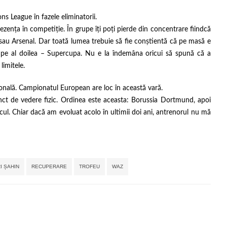
s League în fazele eliminatorii.
zența în competiție. În grupe îți poți pierde din concentrare fiindcă
sau Arsenal. Dar toată lumea trebuie să fie conștientă că pe masă e
ei pe al doilea – Supercupa. Nu e la îndemâna oricui să spună că a
limitele.
onală. Campionatul European are loc în această vară.
nct de vedere fizic. Ordinea este aceasta: Borussia Dortmund, apoi
cul. Chiar dacă am evoluat acolo în ultimii doi ani, antrenorul nu mă
Tags:
,
,
,
,
,
,
I ȘAHIN
RECUPERARE
TROFEU
WAZ