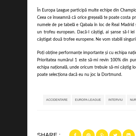
În Europa League participă multe echipe din Champion
Ceea ce înseamnă că orice greșeală te poate costa pre
numele de pe tabelă e Qabala în loc de Real Madrid 
un trofeu european. Dacă-l câștigi, ai șanse să-l i
câștigat două trofee europene. Ne vom stabili singuri 
Poți obține performanțe importante și cu echipa nați
Prioritatea numărul 1 este să-mi revin 100% din pu
echipa națională, unde oricum trebuie să-mi câștig lo
poate selecționa dacă eu nu joc la Dortmund.
ACCIDENTARE
EUROPA LEAGUE
INTERVIU
NUR
SHARE :