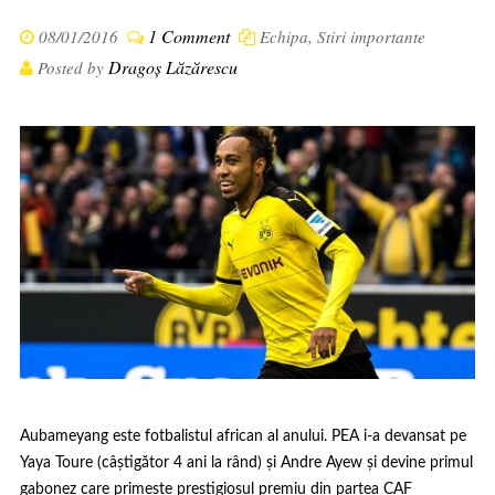
1 Comment
08/01/2016
Echipa
,
Stiri importante
Dragoș Lăzărescu
Posted by
Aubameyang este fotbalistul african al anului. PEA i-a devansat pe
Yaya Toure (câștigător 4 ani la rând) și Andre Ayew și devine primul
gabonez care primește prestigiosul premiu din partea CAF