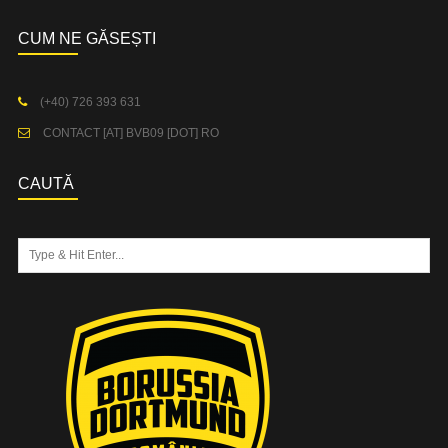
CUM NE GĂSEȘTI
(+40) 726 393 631
CONTACT [AT] BVB09 [DOT] RO
CAUTĂ