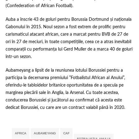
(Confederation of African Football).
Auba a înscrie 43 de goluri pentru Borussia Dortmund și naționala
Gabonului în 2015. Noul sezon a fost extrem de prolific pentru
carismaticul atacant african, care a marcat pentru BVB de 27 de
ori în 27 de meciuri, în toate competițiile, ceea ce a atras inevitabil
comparații cu performanța lui Gerd Muller de a marca 40 de goluri
într-un sezon.
Aubameyang a lipsit de la reuniunea lotului Borussiei pentru a
participa la decernarea premiului ”Fotbalistul African al Anului”,
oferindu-le tabloidelor britanice oportunitatea de a specula pe
marginea plecării sale în Anglia, la Arsenal. Cu toate acestea,
conducerea Borussiei și jucătorul au confirmat că acesta este
dedicat Borussiei, cu care are un contract valabil până în 2020.
Tags:
,
,
,
,
,
AFRICA
AUBAMEYANG
CAF
FOTBALISTUL ANULUI