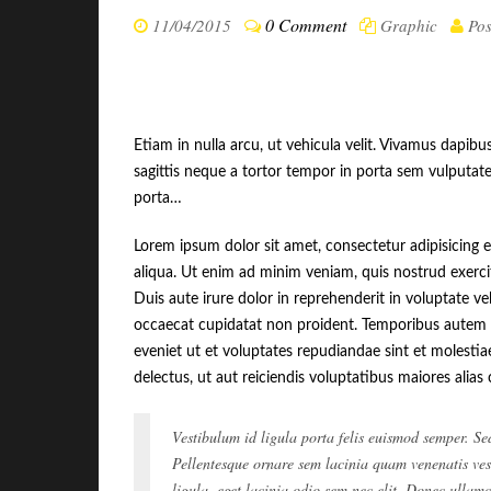
0 Comment
11/04/2015
Graphic
Pos
Etiam in nulla arcu, ut vehicula velit. Vivamus dapibu
sagittis neque a tortor tempor in porta sem vulputate
porta…
Lorem ipsum dolor sit amet, consectetur adipisicing 
aliqua. Ut enim ad minim veniam, quis nostrud exerci
Duis aute irure dolor in reprehenderit in voluptate vel
occaecat cupidatat non proident. Temporibus autem q
eveniet ut et voluptates repudiandae sint et molesti
delectus, ut aut reiciendis voluptatibus maiores alias
Vestibulum id ligula porta felis euismod semper. Se
Pellentesque ornare sem lacinia quam venenatis vest
ligula, eget lacinia odio sem nec elit. Donec ullam