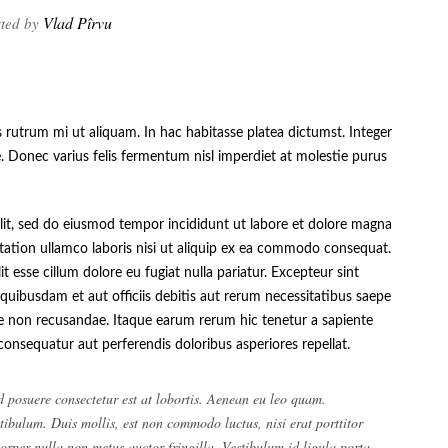
Vlad Pîrvu
ted by
s rutrum mi ut aliquam. In hac habitasse platea dictumst. Integer
. Donec varius felis fermentum nisl imperdiet at molestie purus
elit, sed do eiusmod tempor incididunt ut labore et dolore magna
tation ullamco laboris nisi ut aliquip ex ea commodo consequat.
it esse cillum dolore eu fugiat nulla pariatur. Excepteur sint
uibusdam et aut officiis debitis aut rerum necessitatibus saepe
ae non recusandae. Itaque earum rerum hic tenetur a sapiente
 consequatur aut perferendis doloribus asperiores repellat.
d posuere consectetur est at lobortis. Aenean eu leo quam.
ibulum. Duis mollis, est non commodo luctus, nisi erat porttitor
corper nulla non metus auctor fringilla. Vestibulum id ligula porta