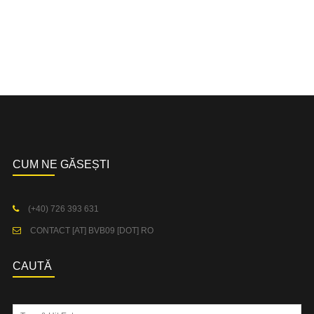
CUM NE GĂSEȘTI
(+40) 726 393 631
CONTACT [AT] BVB09 [DOT] RO
CAUTĂ