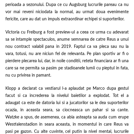
perioada a sezonului. Dupa ce cu Augsburg lucrurile pareau ca nu
vor mai reveni niciodata la normal, au urmat doua evenimente
fericite, care au dat un impuls extraordinar echipei si suporterilor.
Victoria cu Freiburg a fost preview-ul a ceea ce urma cu adevarat
sa se intample spectaculos, anume semnarea de catre Reus a unui
nou contract valabil pana in 2019. Faptul ca va pleca sau nu la
vara, totusi, nu are niciun fel de relevanta. Pe plan sportiv ar fi o
pierdere plecarea lui, dar, in noile conditii, reteta financiara ar fi una
care sa ne permita sa pasim pe stadioanele lumii cu pieptul in fata,
nu cu privirea in pamant.
Klopp a declarat ca vestiarul l-a aplaudat pe Marco dupa gestul
facut si ca increderea la nivelul baietilor a explodat. Tot el a
adaugat ca este de datoria lui si a jucatorilor sa le dea suporterilor
ocazia, in aceasta seara, sa ciocneasca un pahar si sa cante.
Watzke a spus, de asemenea, ca abia asteapta sa auda cum erupe
Westfalenstadion in seara aceasta, in momentul in care Reus va
pasi pe gazon. Cu alte cuvinte, cel putin la nivel mental, lucrurile