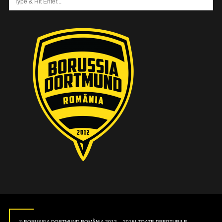
© BORUSSIA DORTMUND ROMÂNIA 2012 – 2018| TOATE DREPTURILE