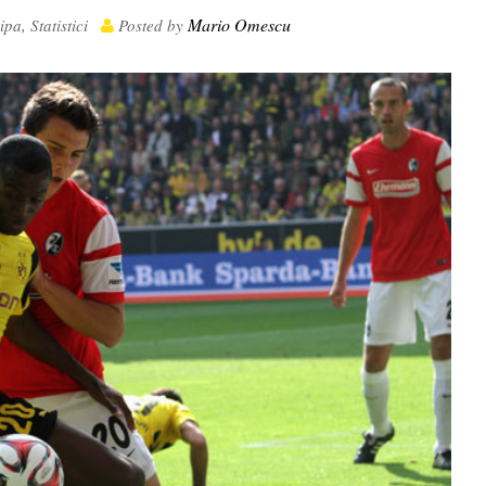
Mario Omescu
ipa
,
Statistici
Posted by