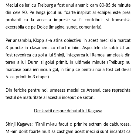
Meciul de ieri cu Freiburg a fost unul anemic cam 80-85 de minute
din cele 90. Pe langa jocul nu foarte inspirat al echipei, este prea
probabil ca la aceasta impresie sa fi contribuit si transmisia
execrabila de pe Dolce (imagine, sunet, comentariu).
Per ansamblu, Klopp si-a atins obiectivul in acest meci si a marcat
3 puncte in clasament cu efort minim. Aspectele de subliniat au
fost revenirea cu gol a lui Shinji, integrarea lui Ramos, ameteala din
teren a lui Durm si golul primit, in ultimele minute (Freiburg nu
marcase pana ieri niciun gol, in timp ce pentru noi a fost cel de-al
5-lea primit in 3 etape!).
Din fericire pentru noi, urmeaza meciul cu Arsenal, care reprezinta
testul de maturitate al acestui inceput de sezon.
Declaratii despre debutul lui Kagawa
Shinji Kagawa:
“Fanii mi-au facut o primire extrem de calduroasa.
Mi-am dorit foarte mult sa castigam acest meci si sunt incantat ca