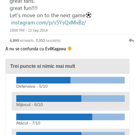
A nu se confunda cu EvilKagawa
Trei puncte si nimic mai mult
Defensiva -
5/10
Mijlocul -
6/10
Atacul -
7/10