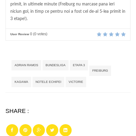
primit, in ultimele minute (Freiburg nu marcase pana ieri
niciun gol, in timp ce pentru noi a fost cel de-al 5-lea primit in
3 etape!).
0
(
0
votes)
User Review
Tags:
,
,
,
,
,
,
ADRIAN RAMOS
BUNDESLIGA
ETAPA 3
FREIBURG
KAGAWA
NOTELE ECHIPEI
VICTORIE
SHARE :