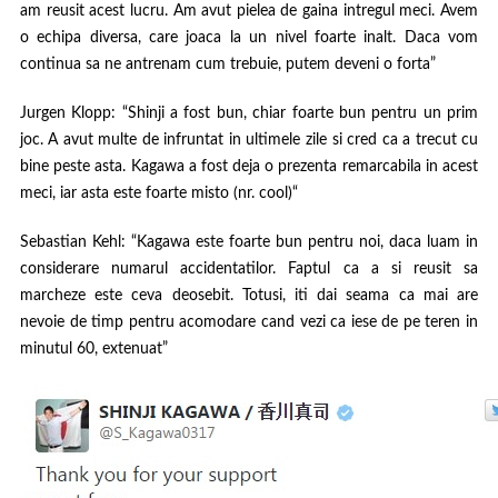
am reusit acest lucru. Am avut pielea de gaina intregul meci. Avem
o echipa diversa, care joaca la un nivel foarte inalt. Daca vom
continua sa ne antrenam cum trebuie, putem deveni o forta”
Jurgen Klopp:
“Shinji a fost bun, chiar foarte bun pentru un prim
joc. A avut multe de infruntat in ultimele zile si cred ca a trecut cu
bine peste asta. Kagawa a fost deja o prezenta remarcabila in acest
meci, iar asta este foarte misto
(nr. cool)
“
Sebastian Kehl:
“Kagawa este foarte bun pentru noi, daca luam in
considerare numarul accidentatilor. Faptul ca a si reusit sa
marcheze este ceva deosebit. Totusi, iti dai seama ca mai are
nevoie de timp pentru acomodare cand vezi ca iese de pe teren in
minutul 60, extenuat”