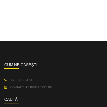
CUM NE GĂSEȘTI
(+40) 726 393 631
CONTACT [AT] BVB09 [DOT] RO
CAUTĂ