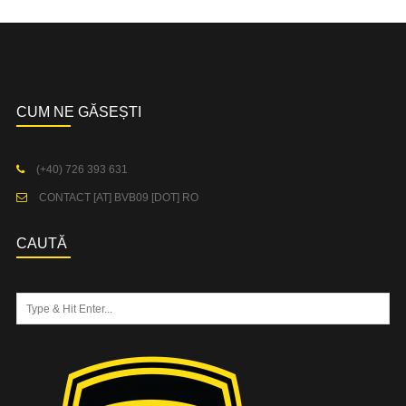
CUM NE GĂSEȘTI
(+40) 726 393 631
CONTACT [AT] BVB09 [DOT] RO
CAUTĂ