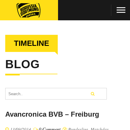
TIMELINE
BLOG
Avancronica BVB – Freiburg
0 Comment
13/09/2014
Bundesliga
,
Matchday