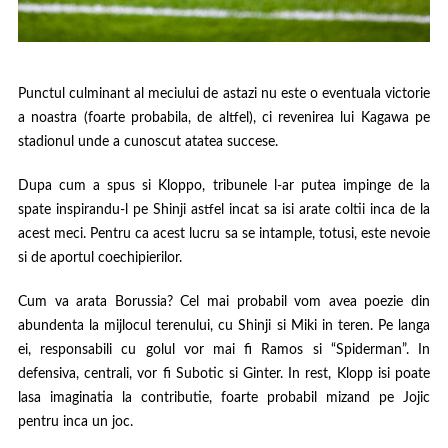
Punctul culminant al meciului de astazi nu este o eventuala victorie
a noastra (foarte probabila, de altfel), ci revenirea lui Kagawa pe
stadionul unde a cunoscut atatea succese.
Dupa cum a spus si Kloppo, tribunele l-ar putea impinge de la
spate inspirandu-l pe Shinji astfel incat sa isi arate coltii inca de la
acest meci. Pentru ca acest lucru sa se intample, totusi, este nevoie
si de aportul coechipierilor.
Cum va arata Borussia? Cel mai probabil vom avea poezie din
abundenta la mijlocul terenului, cu Shinji si Miki in teren. Pe langa
ei, responsabili cu golul vor mai fi Ramos si “Spiderman”. In
defensiva, centrali, vor fi Subotic si Ginter. In rest, Klopp isi poate
lasa imaginatia la contributie, foarte probabil mizand pe Jojic
pentru inca un joc.