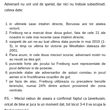
Adversarii nu unt unii de speriat, dar nici nu trebuie subestimati.
cateva date:
in ultimele sase intalniri directe, Borussia are tot atatea
victorii;
Freiburg ne-a marcat doar doua goluri, fata de cele 21 ale
noastre in cele mai recente sase intalniri directe;
oaspetii de azi ne-au luat ultima data puncte in mai 2010 (1-
3), in timp ce ultima lor victorie pe Westfalen dateaza din
2001;
Pana acum, in cele doua meciuri scurse, adversarii nostri nu
au reusit sa dea gol;
punctele forte ale jocului lui Freiburg sunt reprezentate de
jocul defensiv si de posesie;
punctele slabe ale adversarilor de astazi constau in jocul
aerian si in fructificarea ocaziilor de gol;
pe faza de atac, Freiburg utilizeaza cu precadere benzile
terenului, numai 24% dintre actiuni provenind din zona
centrala.
P.S. – Meciul nebun de aseara a confirmat faptul ca Leverkusen,
oricat de bine ar juca la un moment dat, tot locul 3-4 il va ocupa la