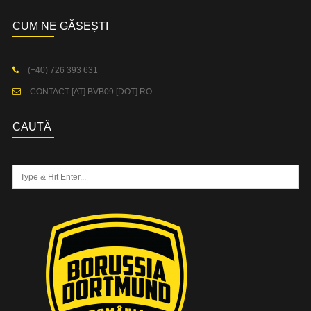
CUM NE GĂSEȘTI
(+40) 726 393 631
CONTACT [AT] BVB09 [DOT] RO
CAUTĂ