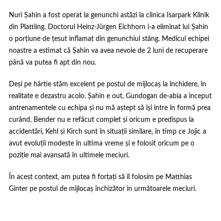
Nuri Șahin a fost operat la genunchi astăzi la clinica Isarpark Klinik
din Plattling. Doctorul Heinz-Jürgen Eichhorn i-a eliminat lui Șahin
o porțiune de țesut inflamat din genunchiul stâng. Medicul echipei
noastre a estimat că Șahin va avea nevoie de 2 luni de recuperare
până va putea fi apt din nou.
Deși pe hârtie stăm excelent pe postul de mijlocaș la închidere, în
realitate e dezastru acolo. Șahin e out, Gundogan de-abia a început
antrenamentele cu echipa și nu mă aștept să își intre în formă prea
curând, Bender nu e refăcut complet și oricum e predispus la
accidentări, Kehl și Kirch sunt în situații similare, în timp ce Jojic a
avut evoluții modeste în ultima vreme și e folosit oricum pe o
poziție mai avansată în ultimele meciuri.
În acest context, am putea fi forțați să îl folosim pe Matthias
Ginter pe postul de mijlocaș închizător în următoarele meciuri.