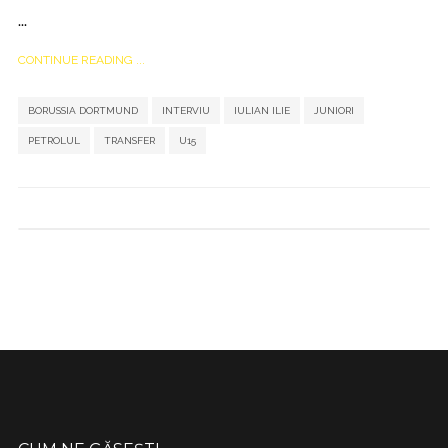
...
CONTINUE READING ...
,
,
,
,
,
,
BORUSSIA DORTMUND
INTERVIU
IULIAN ILIE
JUNIORI
PETROLUL
TRANSFER
U15