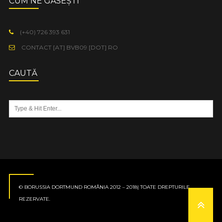
CUM NE GĂSEȘTI
(+40) 726 393 631
CONTACT [AT] BVB09 [DOT] RO
CAUTĂ
© BORUSSIA DORTMUND ROMÂNIA 2012 – 2018| TOATE DREPTURILE
REZERVATE.