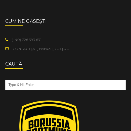
CUM NE GĂSEȘTI
(+40) 726 393 631
CONTACT [AT] BVB09 [DOT] RO
CAUTĂ