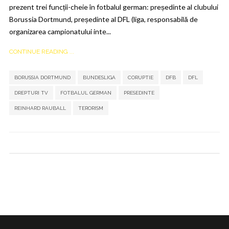
prezent trei funcții-cheie în fotbalul german: președinte al clubului
Borussia Dortmund, președinte al DFL (liga, responsabilă de
organizarea campionatului inte...
CONTINUE READING ...
,
,
,
,
BORUSSIA DORTMUND
BUNDESLIGA
CORUPTIE
DFB
DFL
,
,
,
,
,
DREPTURI TV
FOTBALUL GERMAN
PRESEDINTE
REINHARD RAUBALL
TERORISM