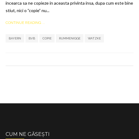
incearca sa ne copieze in aceasta privinta insa, dupa cum este bine
stiut, nici o ”copie” nu...
CONTINUE READING ...
,
,
,
,
BAYERN
BVB
COPIE
RUMMENIGGE
WATZKE
CUM NE GĂSEȘTI