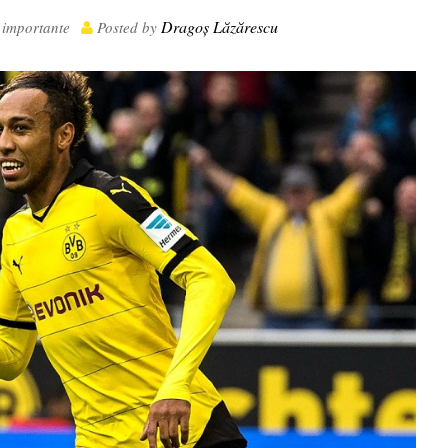
Dragoș Lăzărescu
i importante
Posted by