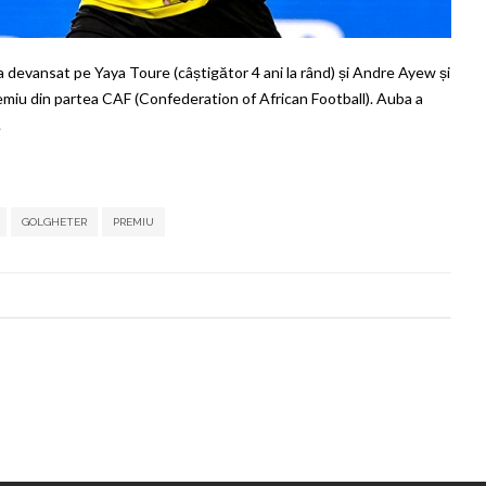
a devansat pe Yaya Toure (câștigător 4 ani la rând) și Andre Ayew și
emiu din partea CAF (Confederation of African Football). Auba a
.
,
,
,
,
,
GOLGHETER
PREMIU