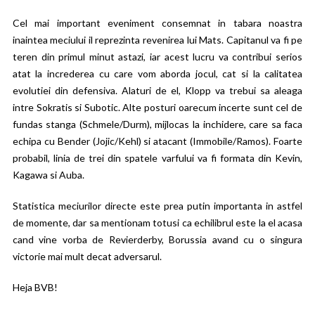
Cel mai important eveniment consemnat in tabara noastra
inaintea meciului il reprezinta revenirea lui Mats. Capitanul va fi pe
teren din primul minut astazi, iar acest lucru va contribui serios
atat la increderea cu care vom aborda jocul, cat si la calitatea
evolutiei din defensiva. Alaturi de el, Klopp va trebui sa aleaga
intre Sokratis si Subotic. Alte posturi oarecum incerte sunt cel de
fundas stanga (Schmele/Durm), mijlocas la inchidere, care sa faca
echipa cu Bender (Jojic/Kehl) si atacant (Immobile/Ramos). Foarte
probabil, linia de trei din spatele varfului va fi formata din Kevin,
Kagawa si Auba.
Statistica meciurilor directe este prea putin importanta in astfel
de momente, dar sa mentionam totusi ca echilibrul este la el acasa
cand vine vorba de Revierderby, Borussia avand cu o singura
victorie mai mult decat adversarul.
Heja BVB!