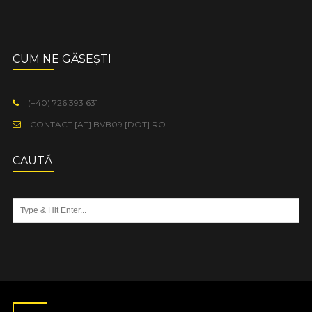
CUM NE GĂSEȘTI
(+40) 726 393 631
CONTACT [AT] BVB09 [DOT] RO
CAUTĂ