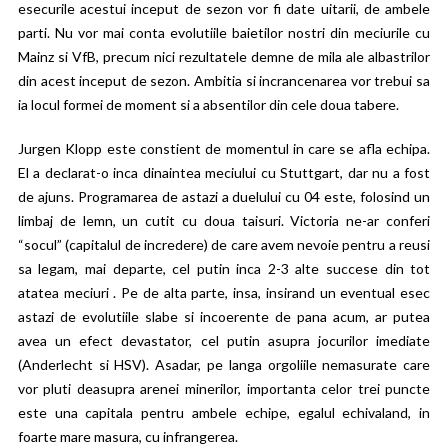
esecurile acestui inceput de sezon vor fi date uitarii, de ambele
parti. Nu vor mai conta evolutiile baietilor nostri din meciurile cu
Mainz si VfB, precum nici rezultatele demne de mila ale albastrilor
din acest inceput de sezon. Ambitia si incrancenarea vor trebui sa
ia locul formei de moment si a absentilor din cele doua tabere.
Jurgen Klopp este constient de momentul in care se afla echipa.
El a declarat-o inca dinaintea meciului cu Stuttgart, dar nu a fost
de ajuns. Programarea de astazi a duelului cu 04 este, folosind un
limbaj de lemn, un cutit cu doua taisuri. Victoria ne-ar conferi
“socul” (capitalul de incredere) de care avem nevoie pentru a reusi
sa legam, mai departe, cel putin inca 2-3 alte succese din tot
atatea meciuri . Pe de alta parte, insa, insirand un eventual esec
astazi de evolutiile slabe si incoerente de pana acum, ar putea
avea un efect devastator, cel putin asupra jocurilor imediate
(Anderlecht si HSV). Asadar, pe langa orgoliile nemasurate care
vor pluti deasupra arenei minerilor, importanta celor trei puncte
este una capitala pentru ambele echipe, egalul echivaland, in
foarte mare masura, cu infrangerea.