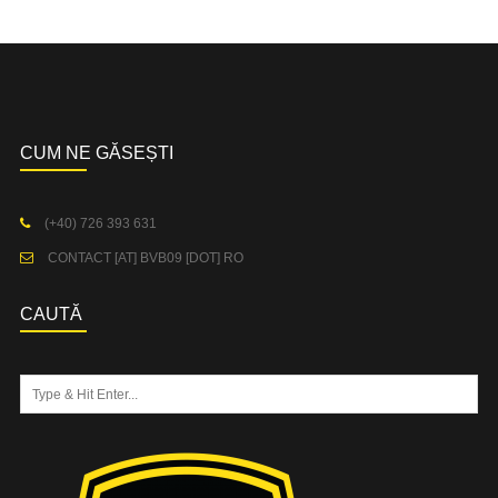
CUM NE GĂSEȘTI
(+40) 726 393 631
CONTACT [AT] BVB09 [DOT] RO
CAUTĂ