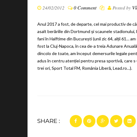
0 Comment
Vl
24/02/2012
Posted by
Anul 2017 a fost, de departe, cel mai productiv de câ
asalt berăriile din Dortmund și scaunele stadionului,
fani în Halftime din București (unii zic 64, alții 61… 
fost la Cluj-Napoca, în cea de-a treia Adunare Anuală
dincolo de toate, am început demersurile legale pentr
adus în centru atenției pentru presa sportivă, care 
trei ori, Sport Total FM, România Liberă, Lead.ro…).
SHARE :