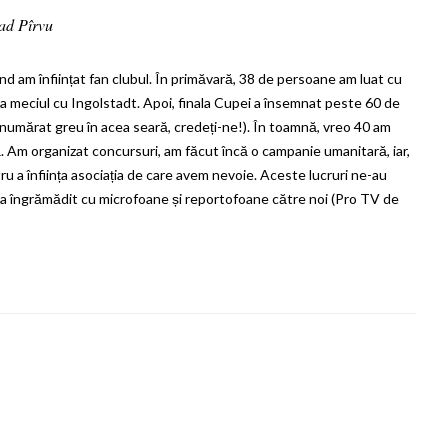
ad Pîrvu
nd am înființat fan clubul. În primăvară, 38 de persoane am luat cu
 la meciul cu Ingolstadt. Apoi, finala Cupei a însemnat peste 60 de
am numărat greu în acea seară, credeți-ne!). În toamnă, vreo 40 am
. Am organizat concursuri, am făcut încă o campanie umanitară, iar,
u a înființa asociația de care avem nevoie. Aceste lucruri ne-au
s-a îngrămădit cu microfoane și reportofoane către noi (Pro TV de