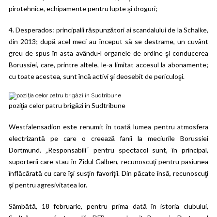
pirotehnice, echipamente pentru lupte şi droguri;
4.
Desperados
: principalii răspunzători ai scandalului de la Schalke,
din 2013; după acel meci au început să se destrame, un cuvânt
greu de spus în asta avându-l organele de ordine şi conducerea
Borussiei, care, printre altele, le-a limitat accesul la abonamente;
cu toate acestea, sunt încă activi şi deosebit de periculoşi.
poziţia celor patru brigăzi în Sudtribune
Westfalensadion este renumit în toată lumea pentru atmosfera
electrizantă pe care o creează fanii la meciurile Borussiei
Dortmund. „Responsabili“ pentru spectacol sunt, în principal,
suporterii care stau în Zidul Galben, recunoscuţi pentru pasiunea
înflăcărată cu care îşi susţin favoriţii. Din păcate însă, recunoscuţi
şi pentru agresivitatea lor.
Sâmbătă, 18 februarie, pentru prima dată în istoria clubului,