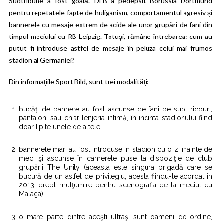
Sudtribune a fost goală. DFB a pedepsit Borussia Dortmund
pentru repetatele fapte de huliganism, comportamentul agresiv şi
bannerele cu mesaje extrem de acide ale unor grupări de fani din
timpul meciului cu RB Leipzig. Totuşi, rămâne întrebarea: cum au
putut fi introduse astfel de mesaje în peluza celui mai frumos
stadion al Germaniei?
Din informaţiile Sport Bild, sunt trei modalităţi:
bucăţi de bannere au fost ascunse de fani pe sub tricouri,
pantaloni sau chiar lenjeria intimă, în incinta stadionului fiind
doar lipite unele de altele;
bannerele mari au fost introduse în stadion cu o zi înainte de
meci şi ascunse în camerele puse la dispoziţie de club
grupării The Unity (aceasta este singura brigadă care se
bucură de un astfel de privilegiu, acesta fiindu-le acordat în
2013, drept mulţumire pentru scenografia de la meciul cu
Malaga);
o mare parte dintre aceşti ultraşi sunt oameni de ordine,