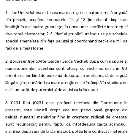
1.
The Unity/Jubos
: este cea mai mare şi cea mai puternică brigadă
din peluză, ocupând sectoarele 12 şi 13 (în ultimul timp s-au
împărţit în mai multe grupuleţe, în urma unor conflicte interne); ei
dau tonul cântecelor, 2-3 lideri ai grupării urcându-se pe schelele
special amenajate din faţa peluzei şi coordonând zecile de mii de
fani de la megafoane;
2.
Borussenfront/Alte Garde
(Garda Veche): după cum îi spune şi
numele, membrii acesteia sunt ultraşi cu vechime, din anii `80,
orientarea lor fiind de extremă dreapta; se poziţionează de regulă
lângă ieşire, urmărind cu mare atenţie ce se întâmplă în stadion; nu
mai sunt atât de puternici şi de activi ca la început;
3.
0231 Riot
(0231 este prefixul telefonic din Dortmund): în
prezent, este văzută drept cea mai periculoasă grupare din
peluză, numărul membrilor fiind în creştere; radicali de dreapta,
sunt recunoscuţi pentru faptul că întotdeauna caută scandalul;
înaintea deplasării de la Darmstadt, poliţia le-a confiscat materiale