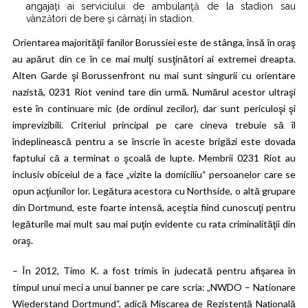
angajaţi ai serviciului de ambulanţă de la stadion sau
vânzători de bere şi cârnaţi în stadion.
Orientarea majorităţii fanilor Borussiei este de stânga, însă în oraş
au apărut din ce în ce mai mulţi susţinători ai extremei dreapta.
Alten Garde şi Borussenfront nu mai sunt singurii cu orientare
nazistă, 0231 Riot venind tare din urmă. Numărul acestor ultraşi
este în continuare mic (de ordinul zecilor), dar sunt periculoşi şi
imprevizibili. Criteriul principal pe care cineva trebuie să îl
îndeplinească pentru a se înscrie în aceste brigăzi este dovada
faptului că a terminat o şcoală de lupte. Membrii 0231 Riot au
inclusiv obiceiul de a face „vizite la domiciliu“ persoanelor care se
opun acţiunilor lor. Legătura acestora cu Northside, o altă grupare
din Dortmund, este foarte intensă, aceştia fiind cunoscuţi pentru
legăturile mai mult sau mai puţin evidente cu rata criminalităţii din
oraş.
– În 2012, Timo K. a fost trimis în judecată pentru afişarea în
timpul unui meci a unui banner pe care scria: „NWDO – Nationare
Wiederstand Dortmund“, adică Mişcarea de Rezistenţă Naţională