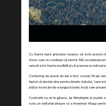
Cu foarte mare greutate reușesc să scriu aceste rân
triste, cum nu credeam că există. Mă consideram pre
natură este foarte posibilă și că aceasta nu mă mai 
Conferința de presă de ieri a fost cruntă. M-am simț
faptul că decizia vine pentru binele clubului, ”care e
atâtor încercări de-a lungul istoriei, încât cele preze
Cuvintele nu mi le găsesc, iar filmulețele și pozele s
scriu un editorial despre ce a însemnat Klopp pentr