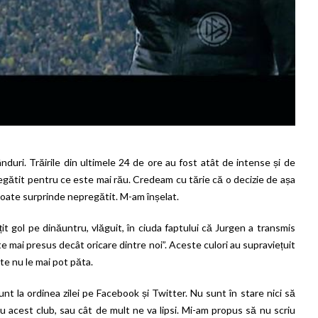
duri. Trăirile din ultimele 24 de ore au fost atât de intense și de
gătit pentru ce este mai rău. Credeam cu tărie că o decizie de așa
poate surprinde nepregătit. M-am înșelat.
it gol pe dinăuntru, vlăguit, în ciuda faptului că Jurgen a transmis
ste mai presus decât oricare dintre noi”. Aceste culori au supraviețuit
nte nu le mai pot păta.
unt la ordinea zilei pe Facebook și Twitter. Nu sunt în stare nici să
u acest club, sau cât de mult ne va lipsi. Mi-am propus să nu scriu