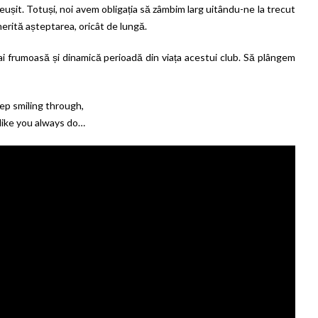
eușit. Totuși, noi avem obligația să zâmbim larg uitându-ne la trecut
merită așteptarea, oricât de lungă.
mai frumoasă și dinamică perioadă din viața acestui club. Să plângem
p smiling through,
 like you always do…