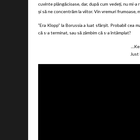
cuvinte plângăcioase, dar, după cum vedeți, nu mi-a r
și să ne concentrăm la viitor. Vin vremuri frumoase, 
”Era Klopp” la Borussia a luat sfârșit. Probabil cea 
că s-a terminat, sau să zâmbim că s-a întâmplat?
…Kee
Just