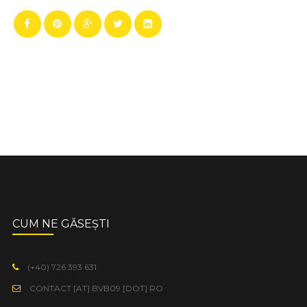
CUM NE GĂSEȘTI
(+40) 726 393 631
CONTACT [AT] BVB09 [DOT] RO