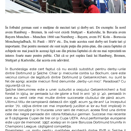
În fotbalul german sunt o mulţime de meciuri tari şi derby-uri. De exemplu: În nord
avem Hamburg – Bremen, în sud-vest există Stuttgart – Karlsruhe, în Bavaria avem
Bayern Munchen – Munchen 1860 sau Nurnberg – Bayern, avem FC Koln – Borussia
Monchengladbach, St. Pauli – HSV etc.. Da, toate acestea sunt derby-uri foarte tari şi
importante. Dar pentru moment ele sunt ieşite puţin din prim-plan, din cauza faptului că
echipele nu mai joacă în aceeaşi ligă sau din pricina faptului că ele nu mai reprezintă un
interes foarte mare pentru public. Chit că se pot supăra fanii lui Hamburg, Bremen,
Stuttgart şi Karlsruhe, dar acesta este adevărul.
În Bundesliga este cert faptul că nu există substitut pentru derby-urile
dintre Dortmund şi Şalche. Chiar şi meciurile contra lui Bochum, care este
vecinul comun de legătură dintre Dortmund şi Gelsenkirchen, nu sunt la
fel de aprigi, aceste meciuri fiind denumite „derby-uri mici”. Paradoxal? Cu
siguranţă că nu.
Şalche (denumirea este a unei suburbii a oraşului Gelsenkirchen) a fost
fondat în 1904, iar perioada lui de glorie a fost în anii ’30 şi ’40, perioadă în
care au venit cele mai multe dintre succesele clubului de până acum.
Ultimul titlu de campioană datează din 1958, acum 54 de ani! La începutul
anilor ’70, câţiva dintre cei mai importanţi jucători ai lor au fost implicaţi în
acte de corupţie şi în trucarea unor serii de meciuri, aceea fiind una dintre
cele mai negre perioade din istoria fotbalului german. Succese mai recente
ar fi câştigarea Cupei de trei ori şi Cupa UEFA. Anul performanţei europene
este uşor de memorat: 1997, acelaşi an în care Borussia Dortmund triumfa în
Champions League, câştigând competiţia.
Bineînţeles, un motiv pentru rivalitatea existentă dintre BVB şi Şalche îl