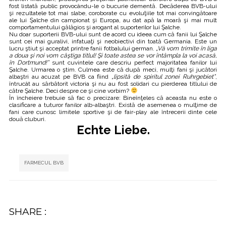
fost listată public provocându-le o bucurie dementă. Decăderea BVB-ului
şi rezultatele tot mai slabe, coroborate cu evoluţiile tot mai convingătoare
ale lui Şalche din campionat şi Europa, au dat apă la moară şi mai mult
comportamentului gălăgios şi arogant al suporterilor lui Şalche.
Nu doar suporterii BVB-ului sunt de acord cu ideea cum că fanii lui Şalche
sunt cei mai guralivi, infatuaţi şi neobiectivi din toată Germania. Este un
lucru ştiut şi acceptat printre fanii fotbalului german.
„Vă vom trimite în liga
a doua şi noi vom câştiga titlul! Şi toate astea se vor întâmpla la voi acasă,
în Dortmund!”
sunt cuvintele care descriu perfect majoritatea fanilor lui
Şalche. Urmarea o ştim. Culmea este că după meci, mulţi fani şi jucători
albaştri au acuzat pe BVB ca fiind
„lipsită de spiritul zonei Ruhrgebiet”
,
întrucât au sărbătorit victoria şi nu au fost solidari cu pierderea titlului de
către Şalche. Deci despre ce şi cine vorbim?
În încheiere trebuie să fac o precizare: Bineînţeles că aceasta nu este o
clasificare a tuturor fanilor alb-albaştri. Există de asemenea o mulţime de
fani care cunosc limitele sportive şi de fair-play ale întrecerii dinte cele
două cluburi.
Echte Liebe.
Tags:
FARMECUL BVB
SHARE :