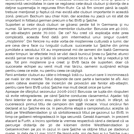
reprezintă vecinătatea în care se regăsesc cele două cluburi şi dorinţa de a
deţine supremaţia în regiunea Rhin-Ruhr. Ca să fim sinceri până la capăt,
trebuie menţionat şi faptul că mai există alte cluburi importante în această
zonă, precum Bochum sau chiar Koln, dar acestea nu joacă un rol atât de
important în fotbalul german precum o fac BVB şi Şalche.
Suporteri ai celor două cluburi se găsesc peste tot în Germania şi nu
numai. Să lamurim şi problema membrilor cluburilor: Borussia are 40.000,
iar alb-albaştrii peste 70.000. De ce? Nu cred că explicaţia este prea
complicată, aceasta fiind dată prin intermediul unui singur cuvânt:
„moştenire”
. Din fericire nu este vorba de moştenirea culturală a lumii, dar
are ceva de-a face cu (virgulă) cultura: succesele lui Şalche din prima
jumătate a secolului XX au impresionat mii de oameni din toată Germania
acelor timpuri. Iar efectele încă se văd: dacă bunicul ţinea cu Şalche, atunci
există şanse mari ca şi tatăl să simpatizeze tot cu ei, la fel şi nepotul şi tot
aşa. Tot prin moştenire şi-a creat şi BVB baza de suporteri, doar că
succesele echipei au venit mult mai târziu, oamenii susţinând echipa
pentru ceea ce este, nu pentru ceea ce câştigă.
Fanii ambelor cluburi au câte-o întreagă listă cu lucruri care îi incriminează
pe rivalii lor de moarte. Totul depinde de care parte a baricadei te afli. Aici
avem câteva exemple de încercări de provocări ale fanilor alb-albaştri,
pentru care fanii BVB urăsc Şalche mai mult decât orice pe lume:
Aproape de sfârşitul sezonului 2006-2007, Borussia se lupta din răsputeri
să evite retrogradarea, pe când Şalche conducea clasamentul. Aşadar, toţi
fanii liderilor de atunci erau plini de speranţă că vor izbuti, în sfârşit, să
cucerească primul titlu de campioni din 1958 încoace. Visul oricărui fan
declarat al lui Şalche era ca, în penultima etapă a campionatului, aceştia să
bată pe Westfalenstadion şi să sărbătorească titlul pe gazonul lui BVB, în
timp ce galbenii retrogradează în liga secundă. Gerald Asamoah, în prezent
atacant la Furth, a încins spiritele la vremea respectivă când a declarat că va
parcurge distanţa de 30 de kilomeri dintre Westfalenstadion şi
Gelsenkirchen pe jos în cazul în care Şalche va obţine titlul pe stadionul
rivalei, în data de 12 mai 2007. Pe lângă asta, mii de fani ai lui Şalche s-au