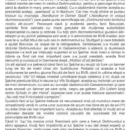
întâlnit înainte de meci în centrul Dortmundului, pentru a parcurge drumul
până la stadion în marş, precum soldaţii. Cu o săptămână înainte, aceştia au
prezentat acelaşi „spectacol” şi în Bochum. Cei mai mulţi dintre ei purtau
tricouri cu inscripţia
„Nordkurve in Deiner Stadt”
(
„Nordkurve în oraşul
dumneavoastră”
), care poate purta semnificaţia de
„Dortmund este teritoriul
nostru de-acum”
. Provocare clară şi evidentă pentru fanii Borussiei,
spiritele fiind calmate cu mare greutate de mulţimea autorităţilor
responsabile cu paza şi ordinea. Cu toţii ştim deznodământul: guralivii alb-
albaştri şi-au primit pedeapsa prin acel 2-0 administrat de BVB rivalilor, scor
care le-a suflat titlul de sub nas în detrimentul lui Stuttgart şi care totodată
a ajutat Borussia să scape de la retrogradare. Sărbătoarea s-a mutat pe
străzile Dortmundului, pe când în Gelsenkirchen o adâncă şi dureroasă
depresie i-a lovit pe infatuaţii suporteri ai lui Şalche. Acel meci a rămas în
istorie ca fiind cel mai important care s-a jucat vreodată, acesta fiind
denumit şi cunoscut în Germania drept
„Mother of all derbies”
.
Un alt episod s-a petrecut când fanii lui Şalche au reuşit să fure un banner
lung de 60 de metri chiar din Sudtribune. Probabil că aceasta a fost
răzbunarea lor pentru gluma făcută de fanii lui BVB, când în ultima etapă a
sezonului ’06/’07 (etapa imediat următoare după celebrul 2-0), după ce
Şalche pierduse titlul în dauna lui Vfb Stuttgart, aceştia au închiriat un avion
de mici dimensiuni, cu care au survolat stadionul din Gelsenkirchen şi care
avea ancorat un banner pe care scria, negru pe galben:
„Ein Leben lang
keine Schale in der Hand”
, expresie care s-ar putea traduce aproximativ:
„Nu veţi mai fi niciodată campioni”
.
Guralivii fani ai lui Şalche trebuie să recunoască însă că numărul mare de
simpatizanţi veniţi în urma unor succese de acum mai bine de 50 de ani (!!!)
nu este chiar cel mai important lucru. Aceştia au fost afectaţi în mulţi ani ai
ultimelor decade de invidie cronică cauzată de succesele tot mai
pronunţate ale BVB-ului.
Când în ’04/’05 masiva criză financiară prin care a trecut Dortmundul a
atins apogeul, mulţi fani împătimiţi ai lui Şalche s-au dat drept experţi şi
brokeri financiari, prăbuşirea preţurilor pachetelor bursiere după ce BVB a